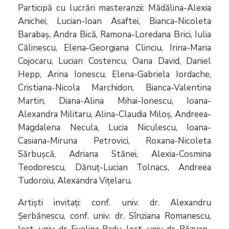
Participă cu lucrări masteranzii: Mădălina-Alexia
Anichei, Lucian-Ioan Asaftei, Bianca-Nicoleta
Barabaș, Andra Bică, Ramona-Loredana Brici, Iulia
Călinescu, Elena-Georgiana Clinciu, Irina-Maria
Cojocaru, Lucian Costencu, Oana David, Daniel
Hepp, Arina Ionescu, Elena-Gabriela Iordache,
Cristiana-Nicola Marchidon, Bianca-Valentina
Martin, Diana-Alina Mihai-Ionescu, Ioana-
Alexandra Militaru, Alina-Claudia Miloș, Andreea-
Magdalena Necula, Lucia Niculescu, Ioana-
Casiana-Miruna Petrovici, Roxana-Nicoleta
Sărbușcă, Adriana Stănei, Alexia-Cosmina
Teodorescu, Dănuț-Lucian Tolnacs, Andreea
Tudoroiu, Alexandra Vițelaru.
Artiști invitați: conf. univ. dr. Alexandru
Șerbănescu, conf. univ. dr. Sînziana Romanescu,