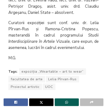
lect. univ. dr. Evelina Radu, lect. univ. dr. Răzvan-
Petrișor Dragoș, asist. univ. drd. Claudiu
Argeșanu, Daniel State – absolvent.
Curatorii expoziției sunt conf. univ. dr. Lelia
Pîrvan-Rus și Ramona-Cristina Popescu,
masterandă în cadrul programului
Studii
Interdisciplinare în Artele Vizuale
, care expun, de
asemenea, lucrări în cadrul evenimentului.
M.G.
Tags:
expoziția „Weartable – art to wear”
facultatea de arte
Lelia Pîrvan-Rus
Proiectul artistic
UOC