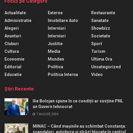
Focus pe Categorii
Actualitate
Externe
Restaurante
Administratie
Imobiliare Auto
Sanatate
Alegeri
Interviuri
Showbizz
Anunturi
Interviuri
Societate
Cluburi
Justitie
Sport
Cultura
Media
Turism
Economie
Monden
Ultima Ora
Editorial
Politica
Uncategorized
Educatie
Politica Interna
Video
Ştiri Recente
Ilie Bolojan spune în ce condiții ar susține PNL
un Guvern tehnocrat
7 AUGUST, 2026
MINAC – Când mașinile au schimbat Constanța:
scandaluri, autobuze și străzi blocate în centrul