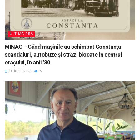
ULTIMA ORA
MINAC – Când mașinile au schimbat Constanța:
scandaluri, autobuze și străzi blocate în centrul
orașului, în anii ’30
7 AUGUST, 2026
15