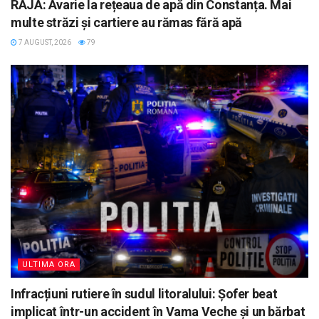
RAJA: Avarie la rețeaua de apă din Constanța. Mai
multe străzi și cartiere au rămas fără apă
7 AUGUST, 2026
79
ULTIMA ORA
Infracțiuni rutiere în sudul litoralului: Șofer beat
implicat într-un accident în Vama Veche și un bărbat