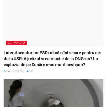
ULTIMA ORA
Liderul senatorilor PSD ridică o întrebare pentru cei
de la USR: Ați văzut vreo reacție de la ONG-uri? La
explozia de pe Dunăre n-au murit peștișori?
9 AUGUST, 2026
189