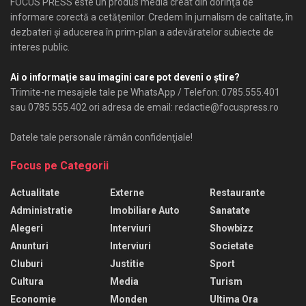
FOCUS PRESS este un produs media creat din dorinţa de
informare corectă a cetăţenilor. Credem în jurnalism de calitate, în
dezbateri şi aducerea în prim-plan a adevăratelor subiecte de
interes public.
Ai o informaţie sau imagini care pot deveni o ştire?
Trimite-ne mesajele tale pe WhatsApp / Telefon: 0785.555.401
sau 0785.555.402 ori adresa de email: redactie@focuspress.ro
Datele tale personale rămân confidenţiale!
Focus pe Categorii
Actualitate
Externe
Restaurante
Administratie
Imobiliare Auto
Sanatate
Alegeri
Interviuri
Showbizz
Anunturi
Interviuri
Societate
Cluburi
Justitie
Sport
Cultura
Media
Turism
Economie
Monden
Ultima Ora