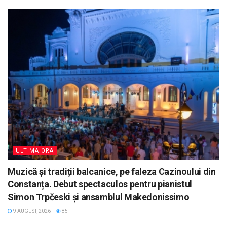
ULTIMA ORA
Muzică și tradiții balcanice, pe faleza Cazinoului din
Constanța. Debut spectaculos pentru pianistul
Simon Trpčeski și ansamblul Makedonissimo
9 AUGUST, 2026
85