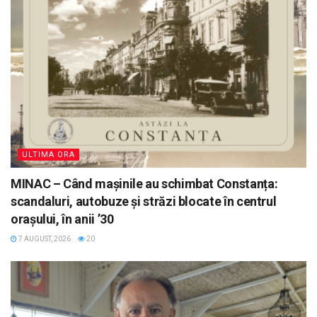
ULTIMA ORA
MINAC – Când mașinile au schimbat Constanța:
scandaluri, autobuze și străzi blocate în centrul
orașului, în anii ’30
7 AUGUST, 2026
20