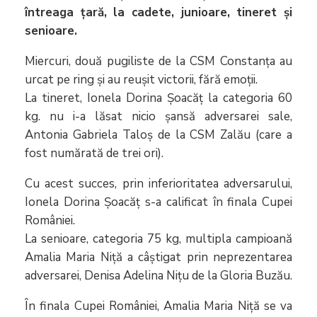
întreaga țară, la cadete, junioare, tineret și
senioare.
Miercuri, două pugiliste de la CSM Constanța au
urcat pe ring și au reușit victorii, fără emoții.
La tineret, Ionela Dorina Șoacăț la categoria 60
kg. nu i-a lăsat nicio șansă adversarei sale,
Antonia Gabriela Taloș de la CSM Zalău (care a
fost numărată de trei ori).
Cu acest succes, prin inferioritatea adversarului,
Ionela Dorina Șoacăț s-a calificat în finala Cupei
României.
La senioare, categoria 75 kg, multipla campioană
Amalia Maria Niță a câștigat prin neprezentarea
adversarei, Denisa Adelina Nițu de la Gloria Buzău.
În finala Cupei României, Amalia Maria Niță se va