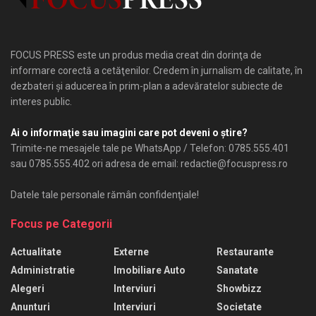
FOCUS PRESS este un produs media creat din dorinţa de
informare corectă a cetăţenilor. Credem în jurnalism de calitate, în
dezbateri şi aducerea în prim-plan a adevăratelor subiecte de
interes public.
Ai o informaţie sau imagini care pot deveni o ştire?
Trimite-ne mesajele tale pe WhatsApp / Telefon: 0785.555.401
sau 0785.555.402 ori adresa de email: redactie@focuspress.ro
Datele tale personale rămân confidenţiale!
Focus pe Categorii
Actualitate
Externe
Restaurante
Administratie
Imobiliare Auto
Sanatate
Alegeri
Interviuri
Showbizz
Anunturi
Interviuri
Societate