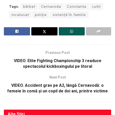
Tags:
bărbat
Cernavoda
Constanta
cutit
incatusat
poliție
violență în familie
Previous Post
VIDEO. Elite Fighting Championship 3 readuce
spectacolul kickboxingului pe litoral
Next Post
VIDEO. Accident grav pe A2, lângă Cernavodă: o
femeie în comă și un copil de doi ani, printre victime
Alte
Stiri