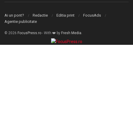
Ai un pont?
Redactie
Editia print
FocusAds
Agentie publicitate
© 2026
FocusPress.ro
- With ❤️ by
Fresh Media
.