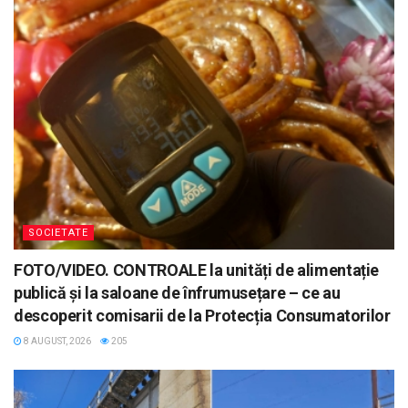
SOCIETATE
FOTO/VIDEO. CONTROALE la unități de alimentație
publică și la saloane de înfrumusețare – ce au
descoperit comisarii de la Protecția Consumatorilor
8 AUGUST, 2026
205