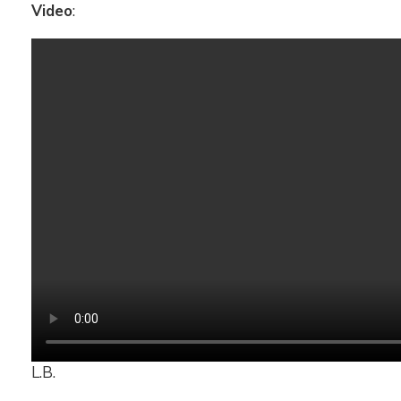
Video
:
L.B.