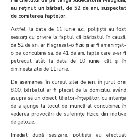
Parchetului de pe lângă Judecătoria Medgidia,
au reținut un bărbat, de 52 de ani, suspectat
de comiterea faptelor.
Astfel, la data de 11 iunie a.c., polițiștii au fost
sesizați cu privire la faptul că bărbatul în cauză,
de 52 de ani, ar fi agresat-o fizic și ar fi amenințat-
o pe concubina sa, de 41 de ani, fapte care s-ar fi
petrecut atât la data de 10 iunie, cât și în
dimineața zilei de 11 iunie.
De asemenea, în cursul zilei de ieri, în jurul orei
8.00, bărbatul ar fi plecat de la domiciliu, având
asupra sa un obiect tăietor-înțepător, cu intenția
de a ajunge la locul de muncă al concubinei, în
vederea provocării de suferințe fizice, din motive
de gelozie.
Imediat după sesizare, polițiștii au efectuat