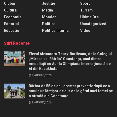
Cluburi
Justitie
Sport
Cultura
Media
Turism
Economie
Monden
Ultima Ora
Editorial
Politica
Uncategorized
Educatie
Politica Interna
Video
Ştiri Recente
Elevul Alexandru Thury-Burileanu, de la Colegiul
„Mircea cel Bătrân” Constanța, unul dintre
medaliații cu Aur la Olimpiada Internaţională de
AI din Kazakhstan
9 AUGUST, 2026
Bărbat de 55 de ani, arestat preventiv după ce a
smuls un lănțișor de aur de la gâtul unei femei pe
o stradă din Constanța
9 AUGUST, 2026