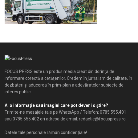
FOCUS PRESS este un produs media creat din dorinţa de
informare corectă a cetăţenilor. Credem în jurnalism de calitate, în
dezbateri şi aducerea în prim-plan a adevăratelor subiecte de
interes public.
Ai o informaţie sau imagini care pot deveni o ştire?
Trimite-ne mesajele tale pe WhatsApp / Telefon: 0785.555.401
sau 0785.555.402 ori adresa de email: redactie@focuspress.ro
Datele tale personale rămân confidenţiale!