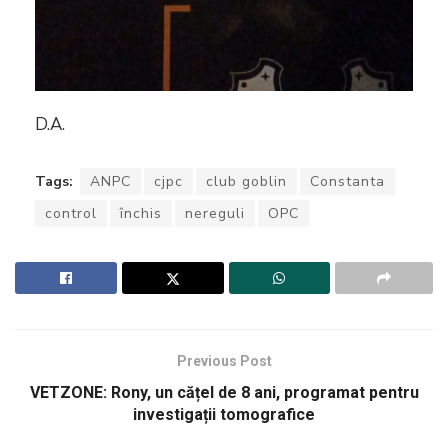
D.A.
Tags:
ANPC
cjpc
club goblin
Constanta
control
închis
nereguli
OPC
Previous Post
VETZONE: Rony, un cățel de 8 ani, programat pentru
investigații tomografice