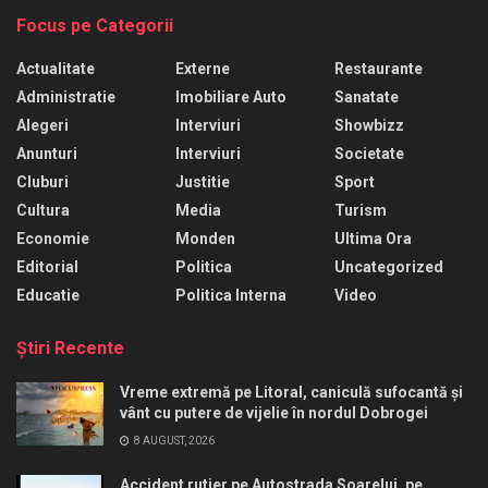
Focus pe Categorii
Actualitate
Externe
Restaurante
Administratie
Imobiliare Auto
Sanatate
Alegeri
Interviuri
Showbizz
Anunturi
Interviuri
Societate
Cluburi
Justitie
Sport
Cultura
Media
Turism
Economie
Monden
Ultima Ora
Editorial
Politica
Uncategorized
Educatie
Politica Interna
Video
Ştiri Recente
Vreme extremă pe Litoral, caniculă sufocantă și
vânt cu putere de vijelie în nordul Dobrogei
8 AUGUST, 2026
Accident rutier pe Autostrada Soarelui, pe