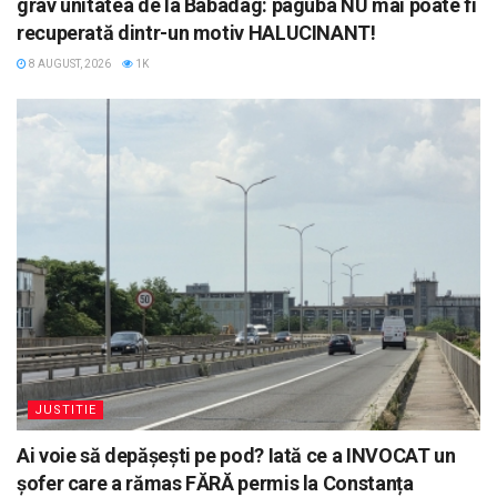
grav unitatea de la Babadag: paguba NU mai poate fi
recuperată dintr-un motiv HALUCINANT!
8 AUGUST, 2026
1K
JUSTITIE
Ai voie să depășești pe pod? Iată ce a INVOCAT un
șofer care a rămas FĂRĂ permis la Constanța