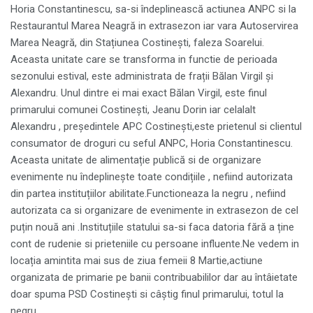
Horia Constantinescu, sa-si îndeplinească actiunea ANPC si la
Restaurantul Marea Neagră in extrasezon iar vara Autoservirea
Marea Neagră, din Stațiunea Costinești, faleza Soarelui.
Aceasta unitate care se transforma in functie de perioada
sezonului estival, este administrata de frații Bălan Virgil și
Alexandru. Unul dintre ei mai exact Bălan Virgil, este finul
primarului comunei Costinești, Jeanu Dorin iar celalalt
Alexandru , președintele APC Costinești,este prietenul si clientul
consumator de droguri cu seful ANPC, Horia Constantinescu.
Aceasta unitate de alimentație publică si de organizare
evenimente nu îndeplinește toate condițiile , nefiind autorizata
din partea instituțiilor abilitate.Functioneaza la negru , nefiind
autorizata ca si organizare de evenimente in extrasezon de cel
puțin nouă ani .Instituțiile statului sa-si faca datoria fără a ține
cont de rudenie si prieteniile cu persoane influente.Ne vedem in
locația amintita mai sus de ziua femeii 8 Martie,actiune
organizata de primarie pe banii contribuabililor dar au întâietate
doar spuma PSD Costinești si câștig finul primarului, totul la
negru.