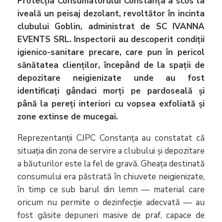
Protecția Consumatorului Constanța a scos la
iveală un peisaj dezolant, revoltător în incinta
clubului Goblin, administrat de SC IVANNA
EVENTS SRL. Inspectorii au descoperit condiții
igienico-sanitare precare, care pun în pericol
sănătatea clienților, începând de la spații de
depozitare neigienizate unde au fost
identificați gândaci morți pe pardoseală și
până la pereți interiori cu vopsea exfoliată și
zone extinse de mucegai.
Reprezentanții CJPC Constanța au constatat că
situația din zona de servire a clubului și depozitare
a băuturilor este la fel de gravă. Gheața destinată
consumului era păstrată în chiuvete neigienizate,
în timp ce sub barul din lemn — material care
oricum nu permite o dezinfecție adecvată — au
fost găsite depuneri masive de praf, capace de