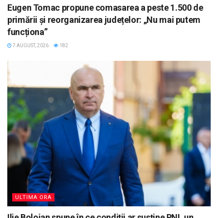
Eugen Tomac propune comasarea a peste 1.500 de
primării și reorganizarea județelor: „Nu mai putem
funcționa”
7 AUGUST, 2026
182
ULTIMA ORA
Ilie Bolojan spune în ce condiții ar susține PNL un