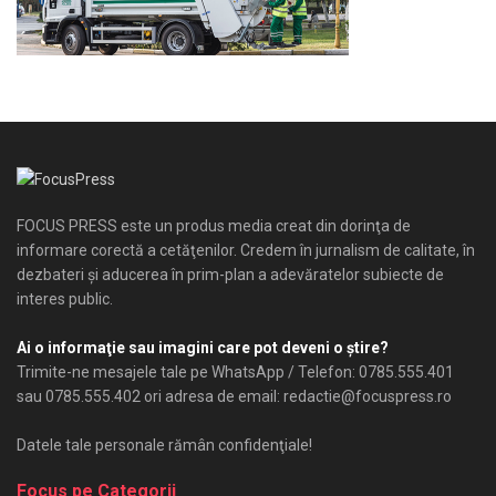
FOCUS PRESS este un produs media creat din dorinţa de
informare corectă a cetăţenilor. Credem în jurnalism de calitate, în
dezbateri şi aducerea în prim-plan a adevăratelor subiecte de
interes public.
Ai o informaţie sau imagini care pot deveni o ştire?
Trimite-ne mesajele tale pe WhatsApp / Telefon: 0785.555.401
sau 0785.555.402 ori adresa de email: redactie@focuspress.ro
Datele tale personale rămân confidenţiale!
Focus pe Categorii