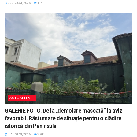
7 AUGUST, 2026
114
ACTUALITATE
GALERIE FOTO. De la „demolare mascată” la aviz
favorabil. Răsturnare de situație pentru o clădire
istorică din Peninsulă
7 AUGUST, 2026
3.9K