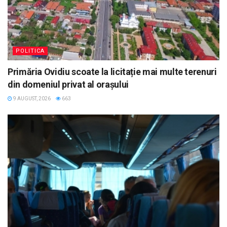
POLITICA
Primăria Ovidiu scoate la licitație mai multe terenuri
din domeniul privat al orașului
9 AUGUST, 2026
663