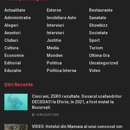
Actualitate
Externe
Restaurante
Administratie
Imobiliare Auto
Sanatate
Alegeri
Interviuri
Showbizz
Anunturi
Interviuri
Societate
Cluburi
Justitie
Sport
Cultura
Media
Turism
Economie
Monden
Ultima Ora
Editorial
Politica
Uncategorized
Educatie
Politica Interna
Video
Ştiri Recente
Cinci ani, ZERO rezultate. Dosarul scafandrilor
DECEDAȚI la Eforie, în 2021, a fost mutat la
București
10 AUGUST, 2026
VIDEO. Hotelul din Mamaia al unui cunoscut om