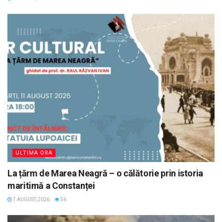
ULTIMA ORA
La țărm de Marea Neagră – o călătorie prin istoria
maritimă a Constanței
7 AUGUST, 2026
56