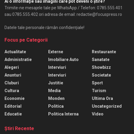
Ai o informaţie sau imagini care pot deveni o ştire?
Trimite-ne mesajele tale pe WhatsApp / Telefon: 0785.555.401
sau 0785.555.402 ori adresa de email: redactie@focuspress.ro
Datele tale personale rămân confidenţiale!
Focus pe Categorii
Actualitate
Externe
Restaurante
Administratie
Imobiliare Auto
Sanatate
Alegeri
Interviuri
Showbizz
Anunturi
Interviuri
Societate
Cluburi
Justitie
Sport
Cultura
Media
Turism
Economie
Monden
Ultima Ora
Editorial
Politica
Uncategorized
Educatie
Politica Interna
Video
Ştiri Recente