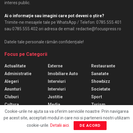
interes public.
Ai o informaţie sau imagini care pot deveni o ştire?
Trimite-ne mesajele tale pe WhatsApp / Telefon: 0785.555.401
sau 0785.555.402 ori adresa de email: redactie@focuspress.ro
Datele tale personale rămân confidenţiale!
Focus pe Categorii
Actualitate
Externe
Restaurante
Administratie
Imobiliare Auto
Sanatate
Alegeri
Interviuri
Showbizz
Anunturi
Interviuri
Societate
Cluburi
Justitie
Sport
Cultura
Media
Turism
Cookie-urile ne ajuta sa va oferim serviciile noastre. Prin navigarea
Economie
Monden
Ultima Ora
pe acest site, acceptati modul in care noi si partenerii nostri utilizam
Editorial
Politica
Uncategorized
cookie-urile.
Detalii aici
.
DE ACORD
Educatie
Politica Interna
Video