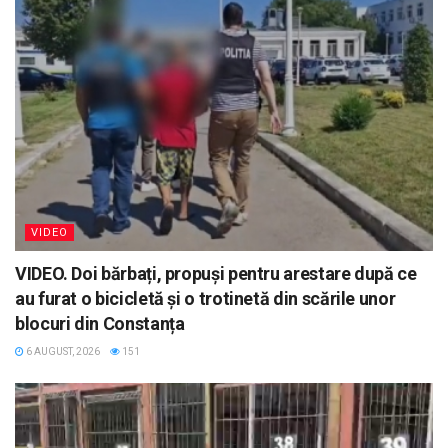
VIDEO
VIDEO. Doi bărbați, propuși pentru arestare după ce
au furat o bicicletă și o trotinetă din scările unor
blocuri din Constanța
6 AUGUST, 2026
151