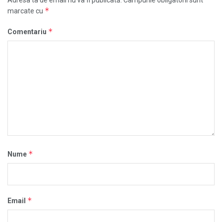
Adresa ta de email nu va fi publicată.
Câmpurile obligatorii sunt
*
marcate cu
*
Comentariu
*
Nume
*
Email