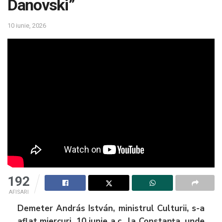
Danovski”
10 iunie, 2026
192
AFISARI
Demeter András István, ministrul Culturii, s-a
aflat miercuri, 10 iunie a.c., la Constanța, unde