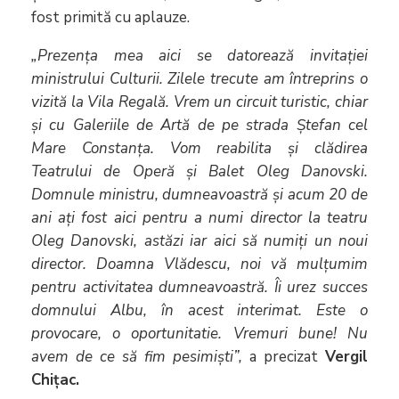
fost primită cu aplauze.
„Prezența mea aici se datorează invitației
ministrului Culturii. Zilele trecute am întreprins o
vizită la Vila Regală. Vrem un circuit turistic, chiar
și cu Galeriile de Artă de pe strada Ștefan cel
Mare Constanța. Vom reabilita și clădirea
Teatrului de Operă și Balet Oleg Danovski.
Domnule ministru, dumneavoastră și acum 20 de
ani ați fost aici pentru a numi director la teatru
Oleg Danovski, astăzi iar aici să numiți un noui
director. Doamna Vlădescu, noi vă mulțumim
pentru activitatea dumneavoastră. Îi urez succes
domnului Albu, în acest interimat. Este o
provocare, o oportunitatie. Vremuri bune! Nu
avem de ce să fim pesimiști”,
a precizat
Vergil
Chițac.