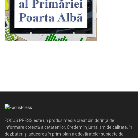
FOCUS PRESS este un produs media creat din dorinţa de
informare corectă a cetăţenilor. Credem în jurnalism de calitate, în
dezbateri şi aducerea în prim-plan a adevăratelor subiecte de