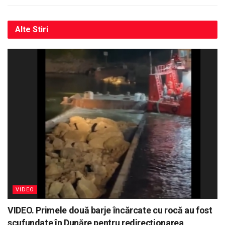
Alte
Stiri
VIDEO
VIDEO. Primele două barje încărcate cu rocă au fost
scufundate în Dunăre pentru redirecționarea