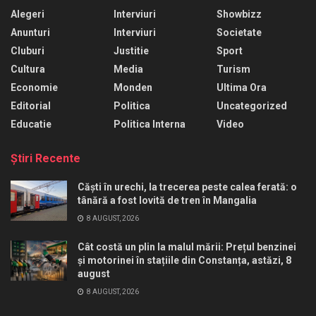
Alegeri
Interviuri
Showbizz
Anunturi
Interviuri
Societate
Cluburi
Justitie
Sport
Cultura
Media
Turism
Economie
Monden
Ultima Ora
Editorial
Politica
Uncategorized
Educatie
Politica Interna
Video
Ştiri Recente
Căști în urechi, la trecerea peste calea ferată: o
tânără a fost lovită de tren în Mangalia
8 AUGUST, 2026
Cât costă un plin la malul mării: Prețul benzinei
și motorinei în stațiile din Constanța, astăzi, 8
august
8 AUGUST, 2026