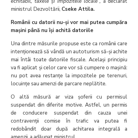
echitabil, taxele și impozitele locale“,
a declarat
ministrul Dezvoltării,
Cseke Attila.
Românii cu datorii nu-și vor mai putea cumpăra
mașini până nu își achită datoriile
Una dintre măsurile propuse este ca românii care
intenționează să vândă un autoturism să-și achite
mai întâi toate datoriile fiscale. Același principiu
va fi aplicat și celor care vor să cumpere o mașină:
nu pot avea restanțe la impozitele pe terenuri,
locuințe sau amenzi de parcare neplătite.
O altă măsură ar viza șoferii cu permisul
suspendat din diferite motive. Astfel, un permis
de conducere suspendat din cauza unei
contravenții comise în trafic va putea fi
redobândit doar după achitarea integrală a
amenzii, a adăugat ministrul.