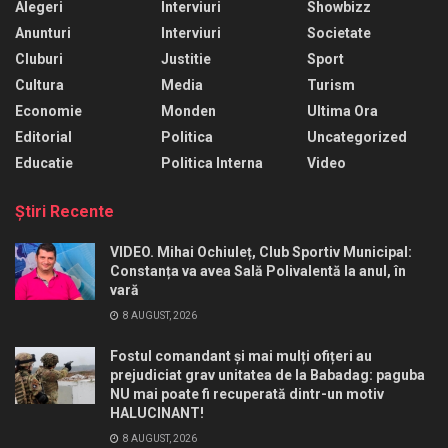
Alegeri
Interviuri
Showbizz
Anunturi
Interviuri
Societate
Cluburi
Justitie
Sport
Cultura
Media
Turism
Economie
Monden
Ultima Ora
Editorial
Politica
Uncategorized
Educatie
Politica Interna
Video
Ştiri Recente
VIDEO. Mihai Ochiuleț, Club Sportiv Municipal:
Constanța va avea Sală Polivalentă la anul, în
vară
8 AUGUST, 2026
Fostul comandant și mai mulți ofițeri au
prejudiciat grav unitatea de la Babadag: paguba
NU mai poate fi recuperată dintr-un motiv
HALUCINANT!
8 AUGUST, 2026