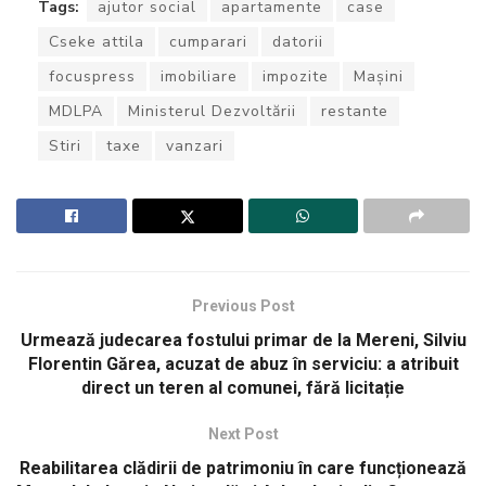
Tags:
ajutor social
apartamente
case
Cseke attila
cumparari
datorii
focuspress
imobiliare
impozite
Mașini
MDLPA
Ministerul Dezvoltării
restante
Stiri
taxe
vanzari
Previous Post
Urmează judecarea fostului primar de la Mereni, Silviu
Florentin Gărea, acuzat de abuz în serviciu: a atribuit
direct un teren al comunei, fără licitație
Next Post
Reabilitarea clădirii de patrimoniu în care funcționează