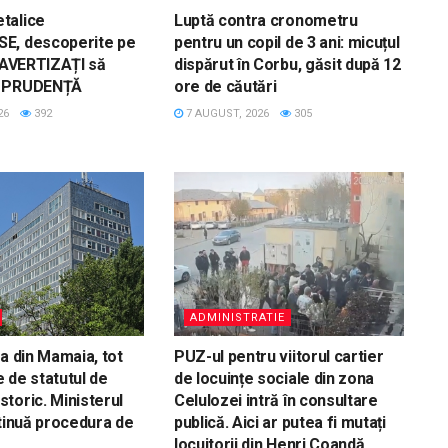
talice
Luptă contra cronometru
E, descoperite pe
pentru un copil de 3 ani: micuțul
, AVERTIZAȚI să
dispărut în Corbu, găsit după 12
u PRUDENȚĂ
ore de căutări
26
392
7 AUGUST, 2026
305
ADMINISTRATIE
la din Mamaia, tot
PUZ-ul pentru viitorul cartier
 de statutul de
de locuințe sociale din zona
toric. Ministerul
Celulozei intră în consultare
ntinuă procedura de
publică. Aici ar putea fi mutați
locuitorii din Henri Coandă