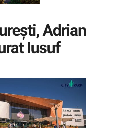
rești, Adrian
urat Iusuf