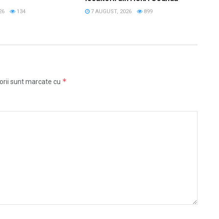
26
134
7 AUGUST, 2026
899
*
orii sunt marcate cu