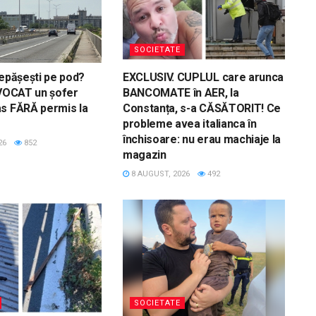
SOCIETATE
depășești pe pod?
EXCLUSIV. CUPLUL care arunca
NVOCAT un șofer
BANCOMATE în AER, la
s FĂRĂ permis la
Constanța, s-a CĂSĂTORIT! Ce
probleme avea italianca în
închisoare: nu erau machiaje la
26
852
magazin
8 AUGUST, 2026
492
SOCIETATE