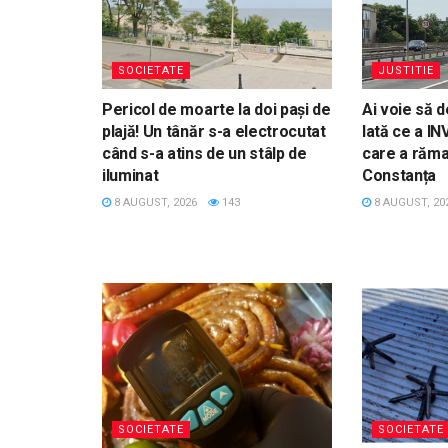
SOCIETATE
JUSTITIE
Pericol de moarte la doi pași de
Ai voie să 
plajă! Un tânăr s-a electrocutat
Iată ce a I
când s-a atins de un stâlp de
care a răma
iluminat
Constanța
8 AUGUST, 2026
143
8 AUGUST, 20
SOCIETATE
SOCIETATE