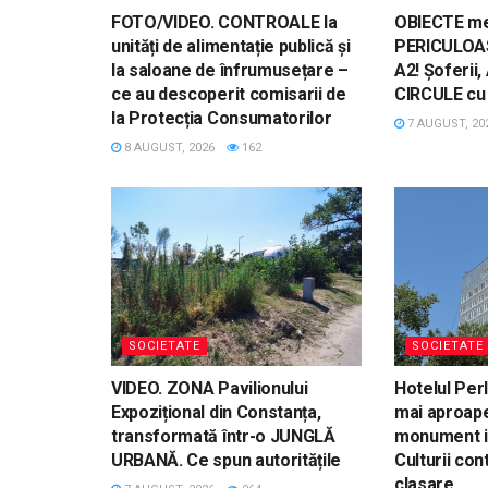
FOTO/VIDEO. CONTROALE la
OBIECTE me
unități de alimentație publică și
PERICULOAS
la saloane de înfrumusețare –
A2! Șoferii
ce au descoperit comisarii de
CIRCULE c
la Protecția Consumatorilor
7 AUGUST, 20
8 AUGUST, 2026
162
SOCIETATE
SOCIETATE
VIDEO. ZONA Pavilionului
Hotelul Per
Expozițional din Constanța,
mai aproape
transformată într-o JUNGLĂ
monument is
URBANĂ. Ce spun autoritățile
Culturii co
clasare