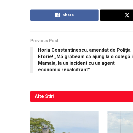
Share
Previous Post
Horia Constantinescu, amendat de Poliţia
Eforie! „Mă grăbeam să ajung la o colegă 
Mamaia, la un incident cu un agent
economic recalcitrant”
Alte
Stiri