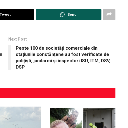
Tweet
Send
Next Post
Peste 100 de societăți comerciale din
în
stațiunile constănțene au fost verificate de
polițiști, jandarmi și inspectori ISU, ITM, DSV,
DSP