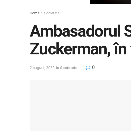
Home
Societate
Ambasadorul St
Zuckerman, în v
0
2 august, 2020
in
Societate