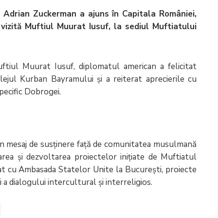
 Adrian Zuckerman a ajuns în Capitala României,
 vizită Muftiul Muurat Iusuf, la sediul Muftiatului
ftiul Muurat Iusuf, diplomatul american a felicitat
jul Kurban Bayramului și a reiterat aprecierile cu
pecific Dobrogei.
n mesaj de susținere față de comunitatea musulmană
area și dezvoltarea proiectelor inițiate de Muftiatul
t cu Ambasada Statelor Unite la București, proiecte
a dialogului intercultural și interreligios.