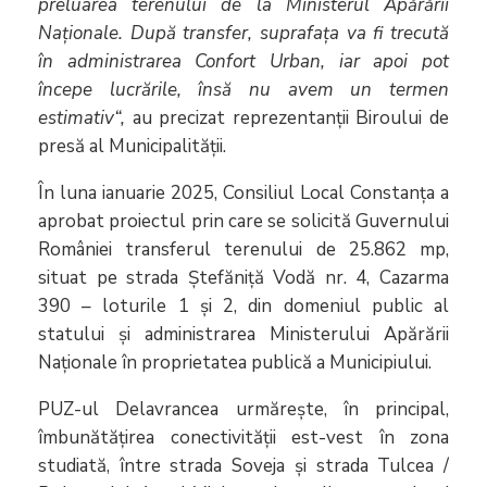
preluarea terenului de la Ministerul Apărării
Naționale. După transfer, suprafața va fi trecută
în administrarea Confort Urban, iar apoi pot
începe lucrările, însă nu avem un termen
estimativ“,
au precizat reprezentanții Biroului de
presă al Municipalității.
În luna ianuarie 2025, Consiliul Local Constanța a
aprobat proiectul prin care se solicită Guvernului
României transferul terenului de 25.862 mp,
situat pe strada Ștefăniță Vodă nr. 4, Cazarma
390 – loturile 1 și 2, din domeniul public al
statului și administrarea Ministerului Apărării
Naționale în proprietatea publică a Municipiului.
PUZ-ul Delavrancea urmărește, în principal,
îmbunătățirea conectivității est-vest în zona
studiată, între strada Soveja și strada Tulcea /