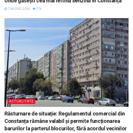
Unde găsești cea mai ieftină benzină în Constanța
7 AUGUST, 2026
774
ACTUALITATE
Răsturnare de situație: Regulamentul comercial din
Constanța rămâne valabil și permite funcționarea
barurilor la parterul blocurilor, fără acordul vecinilor