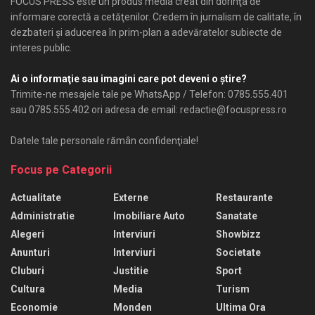
FOCUS PRESS este un produs media creat din dorinţa de
informare corectă a cetăţenilor. Credem în jurnalism de calitate, în
dezbateri şi aducerea în prim-plan a adevăratelor subiecte de
interes public.
Ai o informaţie sau imagini care pot deveni o ştire?
Trimite-ne mesajele tale pe WhatsApp / Telefon: 0785.555.401
sau 0785.555.402 ori adresa de email: redactie@focuspress.ro
Datele tale personale rămân confidenţiale!
Focus pe Categorii
Actualitate
Externe
Restaurante
Administratie
Imobiliare Auto
Sanatate
Alegeri
Interviuri
Showbizz
Anunturi
Interviuri
Societate
Cluburi
Justitie
Sport
Cultura
Media
Turism
Economie
Monden
Ultima Ora