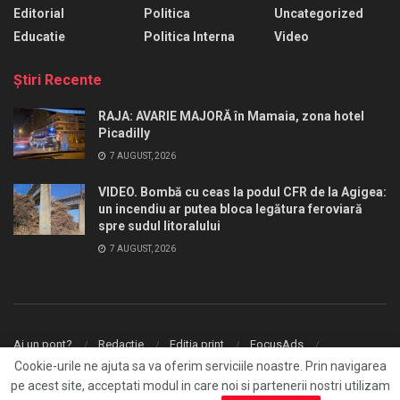
Editorial
Politica
Uncategorized
Educatie
Politica Interna
Video
Ştiri Recente
RAJA: AVARIE MAJORĂ în Mamaia, zona hotel
Picadilly
7 AUGUST, 2026
VIDEO. Bombă cu ceas la podul CFR de la Agigea:
un incendiu ar putea bloca legătura feroviară
spre sudul litoralului
7 AUGUST, 2026
Ai un pont?
Redactie
Editia print
FocusAds
Agentie publicitate
Cookie-urile ne ajuta sa va oferim serviciile noastre. Prin navigarea
pe acest site, acceptati modul in care noi si partenerii nostri utilizam
© 2026
FocusPress.ro
- With ❤️ by
Fresh Media
.