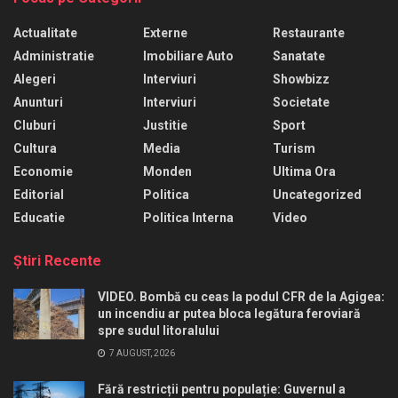
Actualitate
Externe
Restaurante
Administratie
Imobiliare Auto
Sanatate
Alegeri
Interviuri
Showbizz
Anunturi
Interviuri
Societate
Cluburi
Justitie
Sport
Cultura
Media
Turism
Economie
Monden
Ultima Ora
Editorial
Politica
Uncategorized
Educatie
Politica Interna
Video
Ştiri Recente
VIDEO. Bombă cu ceas la podul CFR de la Agigea:
un incendiu ar putea bloca legătura feroviară
spre sudul litoralului
7 AUGUST, 2026
Fără restricții pentru populație: Guvernul a