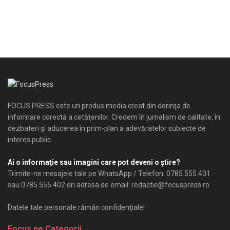
FOCUS PRESS este un produs media creat din dorinţa de
informare corectă a cetăţenilor. Credem în jurnalism de calitate, în
dezbateri şi aducerea în prim-plan a adevăratelor subiecte de
interes public.
Ai o informaţie sau imagini care pot deveni o ştire?
Trimite-ne mesajele tale pe WhatsApp / Telefon: 0785.555.401
sau 0785.555.402 ori adresa de email: redactie@focuspress.ro
Datele tale personale rămân confidenţiale!
Focus pe Categorii