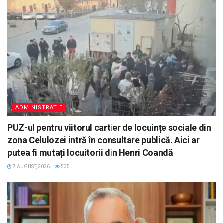
ADMINISTRATIE
PUZ-ul pentru viitorul cartier de locuințe sociale din
zona Celulozei intră în consultare publică. Aici ar
putea fi mutați locuitorii din Henri Coandă
7 AUGUST, 2026
535