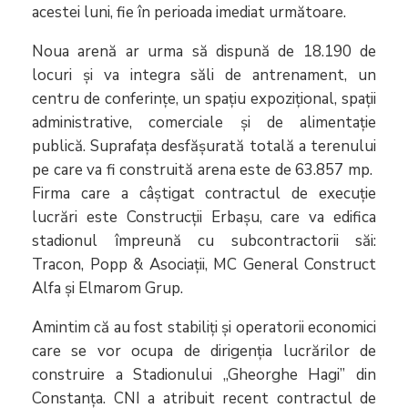
acestei luni, fie în perioada imediat următoare.
Noua arenă ar urma să dispună de 18.190 de
locuri și va integra săli de antrenament, un
centru de conferințe, un spațiu expozițional, spații
administrative, comerciale și de alimentație
publică. Suprafața desfășurată totală a terenului
pe care va fi construită arena este de 63.857 mp.
Firma care a câștigat contractul de execuție
lucrări este Construcții Erbașu, care va edifica
stadionul împreună cu subcontractorii săi:
Tracon, Popp & Asociații, MC General Construct
Alfa și Elmarom Grup.
Amintim că au fost stabiliți și operatorii economici
care se vor ocupa de dirigenția lucrărilor de
construire a Stadionului ,,Gheorghe Hagi” din
Constanța. CNI a atribuit recent contractul de