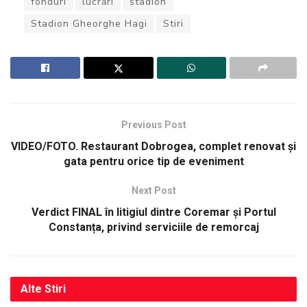
fonduri
lucrări
stadion
Stadion Gheorghe Hagi
Stiri
Previous Post
VIDEO/FOTO. Restaurant Dobrogea, complet renovat și
gata pentru orice tip de eveniment
Next Post
Verdict FINAL în litigiul dintre Coremar și Portul
Constanța, privind serviciile de remorcaj
Alte
Stiri