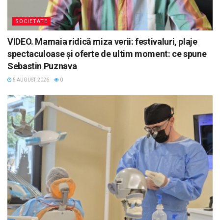
SOCIETATE
VIDEO. Mamaia ridică miza verii: festivaluri, plaje
spectaculoase și oferte de ultim moment: ce spune
Sebastin Puznava
5 AUGUST, 2026
0