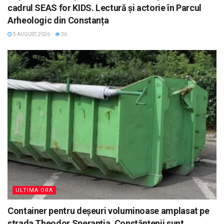
cadrul SEAS for KIDS. Lectură și actorie în Parcul
Arheologic din Constanța
5 AUGUST, 2026
36
ULTIMA ORA
Container pentru deșeuri voluminoase amplasat pe
strada Theodor Speranția. Constănțenii sunt