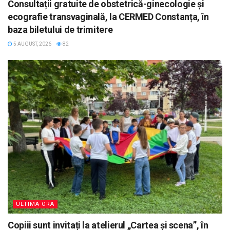
Consultații gratuite de obstetrică-ginecologie și
ecografie transvaginală, la CERMED Constanța, în
baza biletului de trimitere
5 AUGUST, 2026
82
ULTIMA ORA
Copiii sunt invitați la atelierul „Cartea și scena”, în