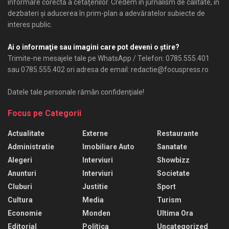
informare corectă a cetăţenilor. Credem în jurnalism de calitate, în
dezbateri şi aducerea în prim-plan a adevăratelor subiecte de
interes public.
Ai o informaţie sau imagini care pot deveni o ştire?
Trimite-ne mesajele tale pe WhatsApp / Telefon: 0785.555.401
sau 0785.555.402 ori adresa de email: redactie@focuspress.ro
Datele tale personale rămân confidenţiale!
Focus pe Categorii
Actualitate
Externe
Restaurante
Administratie
Imobiliare Auto
Sanatate
Alegeri
Interviuri
Showbizz
Anunturi
Interviuri
Societate
Cluburi
Justitie
Sport
Cultura
Media
Turism
Economie
Monden
Ultima Ora
Editorial
Politica
Uncategorized