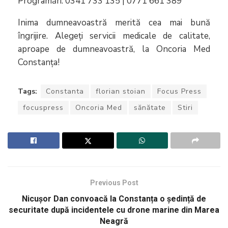
Programări: 0341 733 135 | 0771 661 389
Inima dumneavoastră merită cea mai bună
îngrijire. Alegeți servicii medicale de calitate,
aproape de dumneavoastră, la Oncoria Med
Constanța!
Tags:
Constanta
florian stoian
Focus Press
focuspress
Oncoria Med
sănătate
Stiri
Previous Post
Nicușor Dan convoacă la Constanța o ședință de
securitate după incidentele cu drone marine din Marea
Neagră