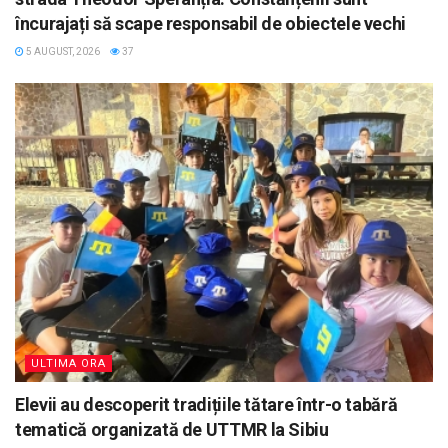
încurajați să scape responsabil de obiectele vechi
5 AUGUST, 2026
37
ULTIMA ORA
Elevii au descoperit tradițiile tătare într-o tabără
tematică organizată de UTTMR la Sibiu