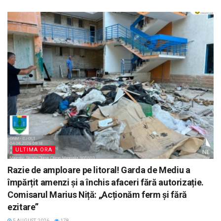
ULTIMA ORA
Razie de amploare pe litoral! Garda de Mediu a
împărțit amenzi și a închis afaceri fără autorizație.
Comisarul Marius Niță: „Acționăm ferm și fără
ezitare”
5 AUGUST, 2026
178