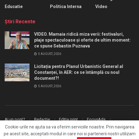
Educatie
Politica Interna
Video
Ştiri Recente
VIDEO. Mamaia ridică miza verii: festivaluri,
plaje spectaculoase și oferte de ultim moment:
ce spune Sebastin Puznava
5 AUGUST, 2026
Licitația pentru Planul Urbanistic General al
Constanței, în AER: ce se întâmplă cu noul
document?!
5 AUGUST, 2026
Ai un pont?
Redactie
Editia print
FocusAds
Agentie publicitate
Cookie-urile ne ajuta sa va oferim serviciile noastre. Prin navigarea
pe acest site, acceptati modul in care noi si partenerii nostri utilizam
© 2026
FocusPress.ro
- With ❤️ by
Fresh Media
.