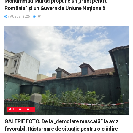
Mohammad Murad propune un „Pact pentru
România” și un Guvern de Uniune Națională
7 AUGUST, 2026
101
ACTUALITATE
GALERIE FOTO. De la „demolare mascată” la aviz
favorabil. Răsturnare de situație pentru o clădire