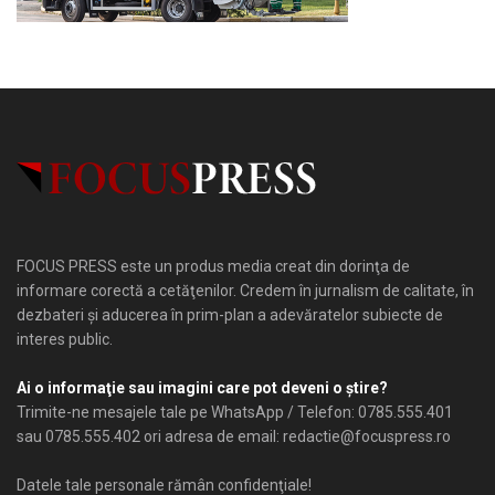
FOCUS PRESS este un produs media creat din dorinţa de
informare corectă a cetăţenilor. Credem în jurnalism de calitate, în
dezbateri şi aducerea în prim-plan a adevăratelor subiecte de
interes public.
Ai o informaţie sau imagini care pot deveni o ştire?
Trimite-ne mesajele tale pe WhatsApp / Telefon: 0785.555.401
sau 0785.555.402 ori adresa de email: redactie@focuspress.ro
Datele tale personale rămân confidenţiale!