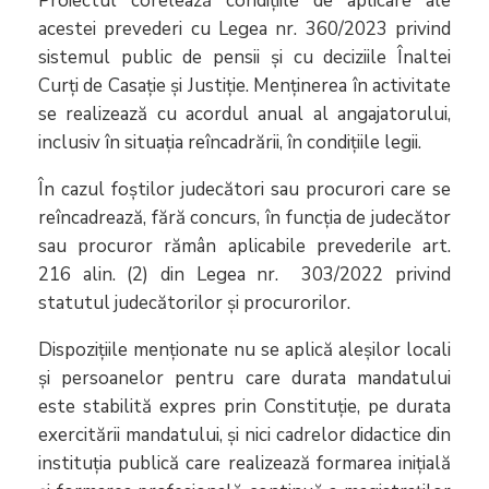
Proiectul corelează condițiile de aplicare ale
acestei prevederi cu Legea nr. 360/2023 privind
sistemul public de pensii și cu deciziile Înaltei
Curți de Casație și Justiție. Menținerea în activitate
se realizează cu acordul anual al angajatorului,
inclusiv în situația reîncadrării, în condițiile legii.
În cazul foștilor judecători sau procurori care se
reîncadrează, fără concurs, în funcția de judecător
sau procuror rămân aplicabile prevederile art.
216 alin. (2) din Legea nr. 303/2022 privind
statutul judecătorilor şi procurorilor.
Dispozițiile menționate nu se aplică aleșilor locali
și persoanelor pentru care durata mandatului
este stabilită expres prin Constituție, pe durata
exercitării mandatului, și nici cadrelor didactice din
instituția publică care realizează formarea inițială