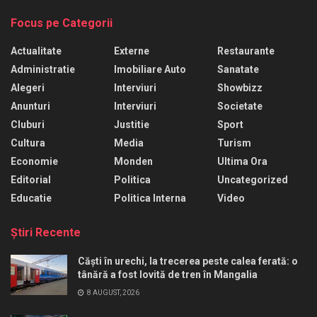
Focus pe Categorii
Actualitate
Externe
Restaurante
Administratie
Imobiliare Auto
Sanatate
Alegeri
Interviuri
Showbizz
Anunturi
Interviuri
Societate
Cluburi
Justitie
Sport
Cultura
Media
Turism
Economie
Monden
Ultima Ora
Editorial
Politica
Uncategorized
Educatie
Politica Interna
Video
Ştiri Recente
Căști în urechi, la trecerea peste calea ferată: o
tânără a fost lovită de tren în Mangalia
8 AUGUST, 2026