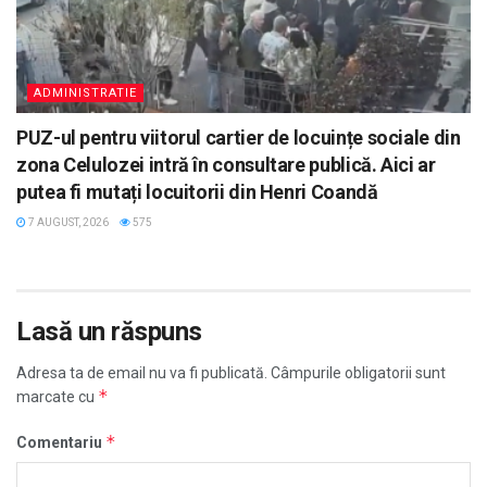
ADMINISTRATIE
PUZ-ul pentru viitorul cartier de locuințe sociale din
zona Celulozei intră în consultare publică. Aici ar
putea fi mutați locuitorii din Henri Coandă
7 AUGUST, 2026
575
Lasă un răspuns
Adresa ta de email nu va fi publicată.
Câmpurile obligatorii sunt
*
marcate cu
*
Comentariu