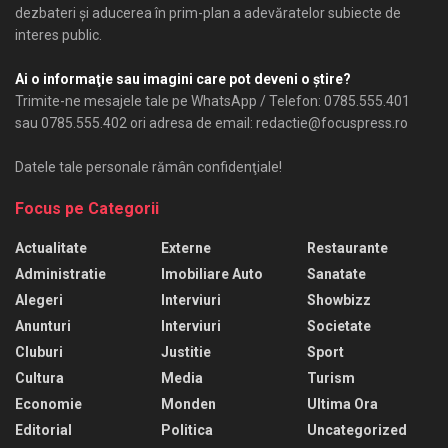
dezbateri şi aducerea în prim-plan a adevăratelor subiecte de
interes public.
Ai o informaţie sau imagini care pot deveni o ştire?
Trimite-ne mesajele tale pe WhatsApp / Telefon: 0785.555.401
sau 0785.555.402 ori adresa de email: redactie@focuspress.ro
Datele tale personale rămân confidenţiale!
Focus pe Categorii
Actualitate
Externe
Restaurante
Administratie
Imobiliare Auto
Sanatate
Alegeri
Interviuri
Showbizz
Anunturi
Interviuri
Societate
Cluburi
Justitie
Sport
Cultura
Media
Turism
Economie
Monden
Ultima Ora
Editorial
Politica
Uncategorized