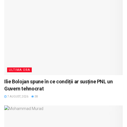
ULTIMA ORA
Ilie Bolojan spune în ce condiții ar susține PNL un
Guvern tehnocrat
7 AUGUST, 2026
38