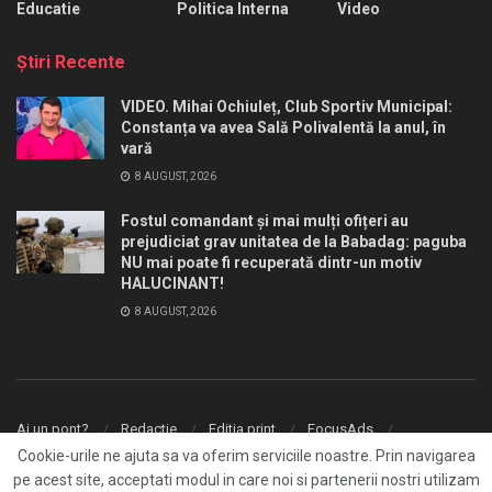
Educatie
Politica Interna
Video
Ştiri Recente
VIDEO. Mihai Ochiuleț, Club Sportiv Municipal:
Constanța va avea Sală Polivalentă la anul, în
vară
8 AUGUST, 2026
Fostul comandant și mai mulți ofițeri au
prejudiciat grav unitatea de la Babadag: paguba
NU mai poate fi recuperată dintr-un motiv
HALUCINANT!
8 AUGUST, 2026
Ai un pont?
Redactie
Editia print
FocusAds
Agentie publicitate
Cookie-urile ne ajuta sa va oferim serviciile noastre. Prin navigarea
pe acest site, acceptati modul in care noi si partenerii nostri utilizam