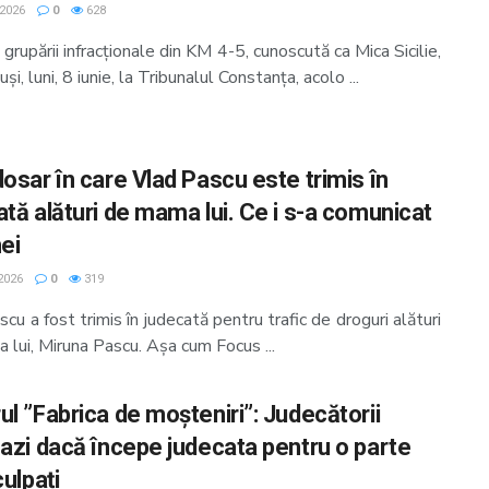
 2026
0
628
grupării infracţionale din KM 4-5, cunoscută ca Mica Sicilie,
uşi, luni, 8 iunie, la Tribunalul Constanţa, acolo ...
dosar în care Vlad Pascu este trimis în
ată alături de mama lui. Ce i s-a comunicat
ei
2026
0
319
cu a fost trimis în judecată pentru trafic de droguri alături
lui, Miruna Pascu. Așa cum Focus ...
ul ”Fabrica de moșteniri”: Judecătorii
 azi dacă începe judecata pentru o parte
culpați