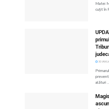
Matei M
cuțit în 
UPDAT
primu
Tribu
judec
30 IANUA
Primaru
preventi
alături ..
Magist
ascun