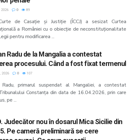
lor penale
, 2026
0
89
Curte de Casație și Justiție (ÎCCJ) a sesizat Curtea
uțională a României cu o obiecție de neconstituționalitate
egii pentru modificarea ...
ian Radu de la Mangalia a contestat
erea procesului. Când a fost fixat termenul
, 2026
0
107
n Radu, primarul suspendat al Mangaliei, a contestat
 Tribunalului Constanța din data de 16.04.2026, prin care
s, pe ...
 Judecător nou în dosarul Mica Sicilie din
5. Pe cameră preliminară se cere