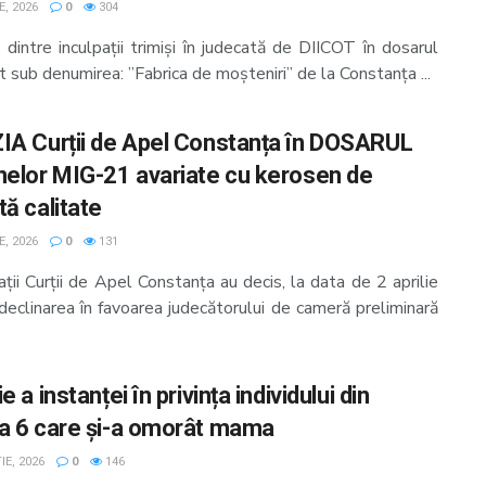
E, 2026
0
304
dintre inculpații trimiși în judecată de DIICOT în dosarul
 sub denumirea: ”Fabrica de moșteniri” de la Constanța ...
IA Curții de Apel Constanța în DOSARUL
nelor MIG-21 avariate cu kerosen de
tă calitate
E, 2026
0
131
ții Curții de Apel Constanța au decis, la data de 2 aprilie
eclinarea în favoarea judecătorului de cameră preliminară
e a instanței în privința individului din
a 6 care și-a omorât mama
E, 2026
0
146