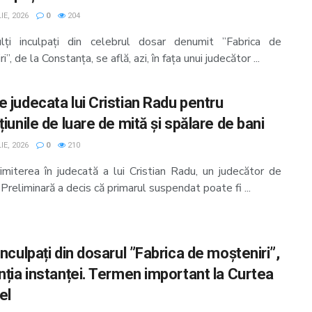
IE, 2026
0
204
ți inculpați din celebrul dosar denumit ”Fabrica de
”, de la Constanța, se află, azi, în fața unui judecător ...
e judecata lui Cristian Radu pentru
țiunile de luare de mită și spălare de bani
IE, 2026
0
210
imiterea în judecată a lui Cristian Radu, un judecător de
reliminară a decis că primarul suspendat poate fi ...
inculpați din dosarul ”Fabrica de moșteniri”,
enția instanței. Termen important la Curtea
el