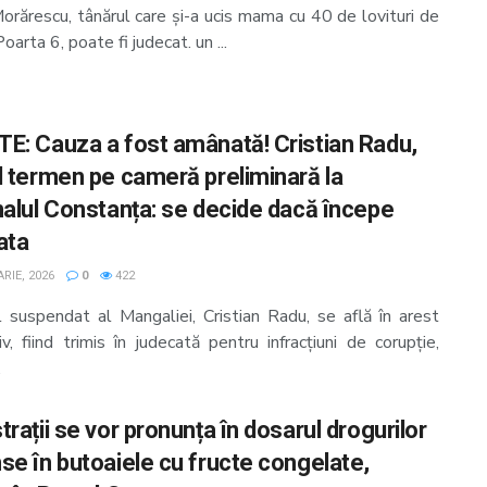
orărescu, tânărul care și-a ucis mama cu 40 de lovituri de
Poarta 6, poate fi judecat. un ...
E: Cauza a fost amânată! Cristian Radu,
l termen pe cameră preliminară la
nalul Constanța: se decide dacă începe
ata
RIE, 2026
0
422
l suspendat al Mangaliei, Cristian Radu, se află în arest
v, fiind trimis în judecată pentru infracțiuni de corupție,
.
rații se vor pronunța în dosarul drogurilor
se în butoaiele cu fructe congelate,