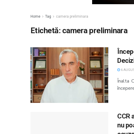
Home
Tag
camera preliminara
Etichetă:
camera preliminara
Încep
Deciz
6 AUGUS
Înalta C
începere
CCR a
nu po