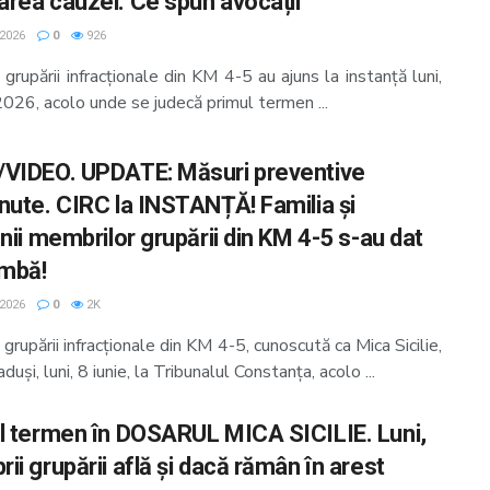
rea cauzei. Ce spun avocații
 2026
0
926
grupării infracționale din KM 4-5 au ajuns la instanță luni,
2026, acolo unde se judecă primul termen ...
VIDEO. UPDATE: Măsuri preventive
nute. CIRC la INSTANȚĂ! Familia și
nii membrilor grupării din KM 4-5 s-au dat
ambă!
 2026
0
2K
grupării infracţionale din KM 4-5, cunoscută ca Mica Sicilie,
aduşi, luni, 8 iunie, la Tribunalul Constanţa, acolo ...
l termen în DOSARUL MICA SICILIE. Luni,
i grupării află şi dacă rămân în arest