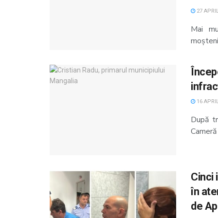
27 APRIL
Mai mul
moșteniri
Încep
infrac
16 APRIL
După tr
Cameră P
Cinci 
în at
de Ap