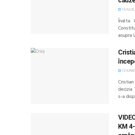
cauze
15 IULIE
Înalta 
Constit
asupra L
Crist
încep
12 IUNIE
Cristia
decizia
s-a dispu
VIDEO.
KM 4-