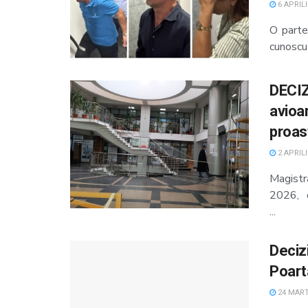
6 APRILI
O parte 
cunoscut
DECIZ
avioa
proas
2 APRILI
Magistra
2026, d
...
Decizi
Poart
24 MARTI