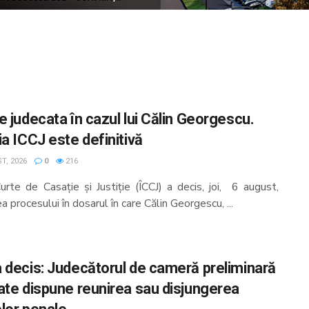
e judecata în cazul lui Călin Georgescu.
ia ICCJ este definitivă
T, 2026
0
216
urte de Casație și Justiție (ÎCCJ) a decis, joi, 6 august,
a procesului în dosarul în care Călin Georgescu, ...
 decis: Judecătorul de cameră preliminară
ate dispune reunirea sau disjungerea