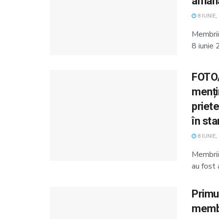
amâna
8 IUNIE,
Membrii 
8 iunie 
FOTO/
menți
priete
în st
8 IUNIE,
Membrii 
au fost 
Primu
membri