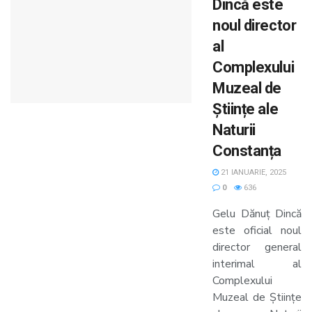
Dincă este
noul director
al
Complexului
Muzeal de
Științe ale
Naturii
Constanța
21 IANUARIE, 2025
0
636
Gelu Dănuț Dincă
este oficial noul
director general
interimal al
Complexului
Muzeal de Științe