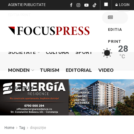
AGENTIE PUBLICITATE
LOGIN
EDITIA PRINT
EDITIA
POLITICĂ
ACTUALITATE
EXTERNE
PRINT
28
SOCIETATE
CULTURĂ
SPORT
°C
MONDEN
TURISM
EDITORIAL
VIDEO
ANUNŢURI
Home
Tag
dispoziție