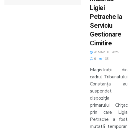
Ligiei
Petrache la
Serviciu
Gestionare
Cimitire
20 MARTIE, 2026
0
135
Magistrații din
cadrul Tribunalului
Constanța au
suspendat
dispoziția
primarului Chițac
prin care Ligia
Petrache a fost
mutată temporar,