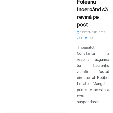
Foleanu
încercând să
revină pe
post
2 DECEMBRIE, 2025
1
188
Tribunalul
Constanța a
respins acțiunea
lui Laurențiu
Zamfir, fostul
director al Poliției
Locale Mangalia,
prin care acesta a
cerut
suspendarea ...