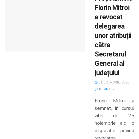
Florin Mitroi
a revocat
delegarea
unor atribuții
către
Secretarul
General al
județului
8 DECEMBRIE, 2025
0
192
Florin Mitroi a
semnat, în cursul
zilei de 25
noiembrie a.c., o
dispoziție privind
revocarea