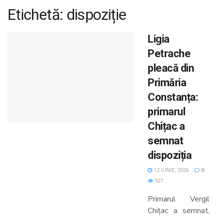
Etichetă:
dispoziție
Ligia
Petrache
pleacă din
Primăria
Constanța:
primarul
Chițac a
semnat
dispoziția
12 IUNIE, 2026
0
927
Primarul Vergil
Chițac a semnat,