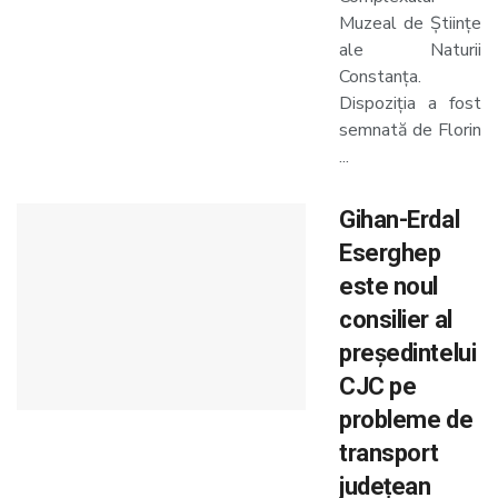
Muzeal de Științe
ale Naturii
Constanța.
Dispoziția a fost
semnată de Florin
...
Gihan-Erdal
Eserghep
este noul
consilier al
președintelui
CJC pe
probleme de
transport
județean