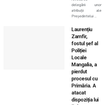
delegării unor
atribuții ale
Președintelui ...
Laurențiu
Zamfir,
fostul șef al
Poliției
Locale
Mangalia, a
pierdut
procesul cu
Primăria. A
atacat
dispoziția lui