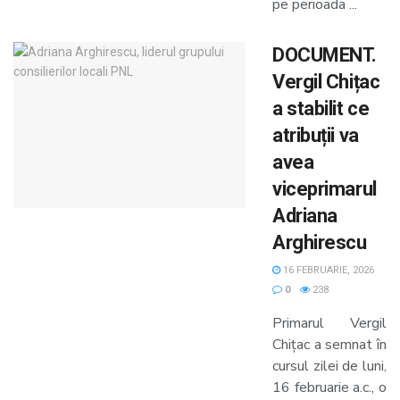
pe perioada ...
DOCUMENT.
Vergil Chițac
a stabilit ce
atribuții va
avea
viceprimarul
Adriana
Arghirescu
16 FEBRUARIE, 2026
0
238
Primarul Vergil
Chițac a semnat în
cursul zilei de luni,
16 februarie a.c., o