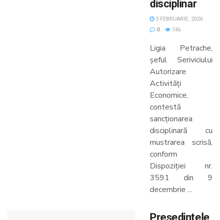
disciplinar
5 FEBRUARIE, 2026
0
746
Ligia Petrache,
șeful Seriviciului
Autorizare
Activități
Economice,
contestă
sancționarea
disciplinară cu
mustrarea scrisă,
conform
Dispoziției nr.
3591 din 9
decembrie ...
Președintele