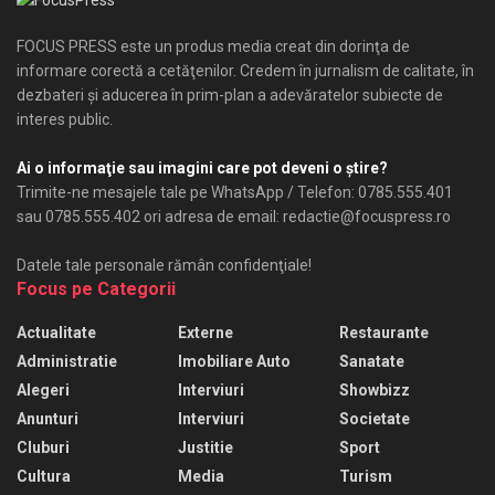
FOCUS PRESS este un produs media creat din dorinţa de
informare corectă a cetăţenilor. Credem în jurnalism de calitate, în
dezbateri şi aducerea în prim-plan a adevăratelor subiecte de
interes public.
Ai o informaţie sau imagini care pot deveni o ştire?
Trimite-ne mesajele tale pe WhatsApp / Telefon: 0785.555.401
sau 0785.555.402 ori adresa de email: redactie@focuspress.ro
Datele tale personale rămân confidenţiale!
Focus pe Categorii
Actualitate
Externe
Restaurante
Administratie
Imobiliare Auto
Sanatate
Alegeri
Interviuri
Showbizz
Anunturi
Interviuri
Societate
Cluburi
Justitie
Sport
Cultura
Media
Turism