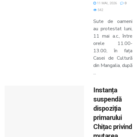
11 MAI, 2026
0
542
Sute de oameni
au protestat luni,
11 mai a.c., între
orele 11.00-
13.00, în fața
Casei de Cultură
din Mangalia, după
...
Instanța
suspendă
dispoziția
primarului
Chițac privind
mutarea