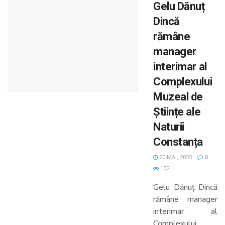
Gelu Dănuț
Dincă
rămâne
manager
interimar al
Complexului
Muzeal de
Științe ale
Naturii
Constanța
20 MAI, 2025
0
152
Gelu Dănuț Dincă
rămâne manager
interimar al
Complexului