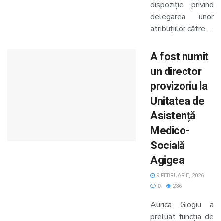
dispoziție privind
delegarea unor
atribuțiilor către ...
A fost numit
un director
provizoriu la
Unitatea de
Asistență
Medico-
Socială
Agigea
9 FEBRUARIE, 2026
0
236
Aurica Giogiu a
preluat funcția de