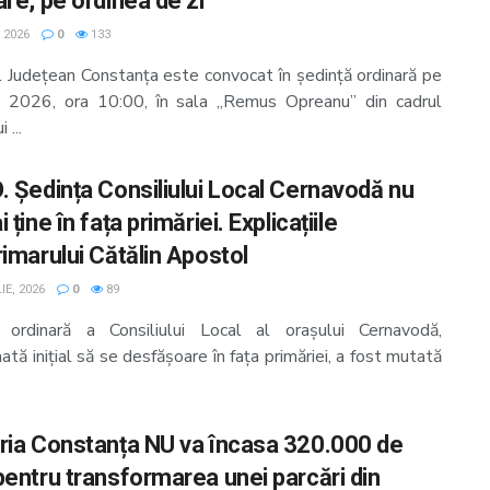
re, pe ordinea de zi
, 2026
0
133
ul Județean Constanța este convocat în ședință ordinară pe
e 2026, ora 10:00, în sala „Remus Opreanu” din cadrul
 ...
. Ședința Consiliului Local Cernavodă nu
 ține în fața primăriei. Explicațiile
rimarului Cătălin Apostol
IE, 2026
0
89
 ordinară a Consiliului Local al orașului Cernavodă,
tă inițial să se desfășoare în fața primăriei, a fost mutată
ria Constanța NU va încasa 320.000 de
pentru transformarea unei parcări din