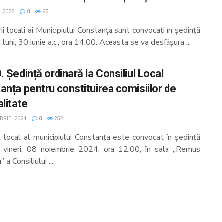
, 2025
0
95
rii locali ai Municipiului Constanța sunt convocați în şedinţă
, luni, 30 iunie a.c., ora 14.00. Aceasta se va desfășura ...
 Ședință ordinară la Consiliul Local
anța pentru constituirea comisiilor de
litate
BRIE, 2024
0
252
l local al municipiului Constanţa este convocat în şedinţă
ă vineri, 08 noiembrie 2024, ora 12:00, în sala „Remus
 a Consiliului ...