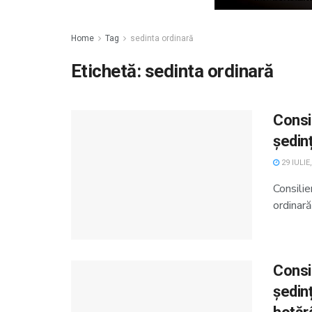
Home
Tag
sedinta ordinară
Etichetă:
sedinta ordinară
Consil
ședin
29 IULIE
Consilie
ordinară
Consi
ședin