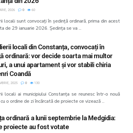
anța din 2026
RIE, 2026
0
60
rii locali sunt convocați în ședință ordinară, prima din acest
ata de 29 ianuarie 2026. Ședința se va ...
ierii locali din Constanța, convocați în
ță ordinară: vor decide soarta mai multor
ri, a unui apartament și vor stabili chiria
enri Coandă
MBRIE, 2025
0
130
rii locali ai municipiului Constanța se reunesc într-o nouă
 cu o ordine de zi încărcată de proiecte ce vizează ...
a ordinară a lunii septembrie la Medgidia:
e proiecte au fost votate