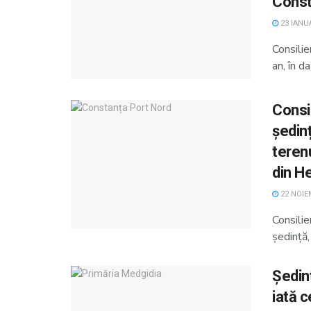
Const
23 IANUA
Consilie
an, în d
Consil
ședin
terenu
din H
22 NOIE
Consilie
ședință,
Ședinț
iată c