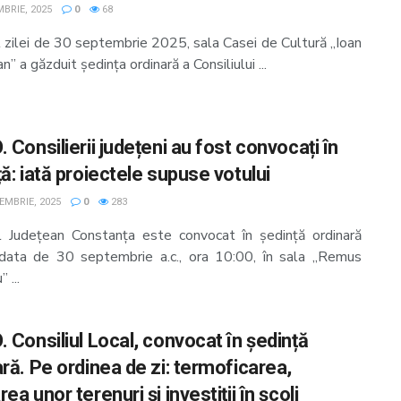
BRIE, 2025
0
68
l zilei de 30 septembrie 2025, sala Casei de Cultură „Ioan
” a găzduit ședința ordinară a Consiliului ...
 Consilierii județeni au fost convocați în
ă: iată proiectele supuse votului
EMBRIE, 2025
0
283
ul Județean Constanța este convocat în ședință ordinară
data de 30 septembrie a.c., ora 10:00, în sala „Remus
 ...
 Consiliul Local, convocat în ședință
ră. Pe ordinea de zi: termoficarea,
ea unor terenuri și investiții în școli