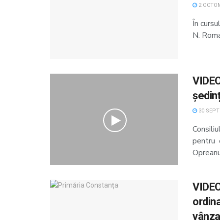
2 OCTOM
În cursu
N. Roman
VIDEO.
ședinț
30 SEPT
Consili
pentru 
Opreanu”
VIDEO.
ordina
vânzar