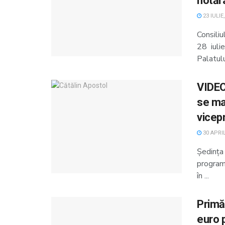
hotărâ
23 IULIE
Consili
28 iuli
Palatului
VIDEO
se mai
vicep
30 APRIL
Ședința
programa
în ...
Primă
euro 