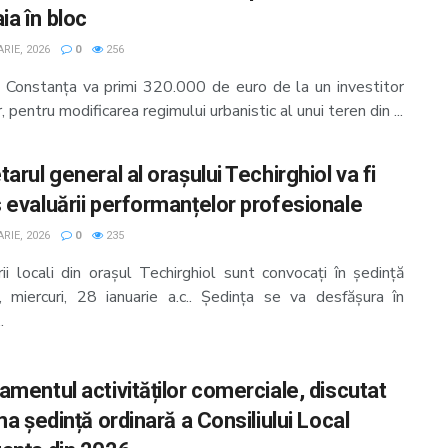
a în bloc
RIE, 2026
0
256
a Constanța va primi 320.000 de euro de la un investitor
r, pentru modificarea regimului urbanistic al unui teren din ...
arul general al orașului Techirghiol va fi
 evaluării performanțelor profesionale
RIE, 2026
0
235
rii locali din orașul Techirghiol sunt convocați în ședință
ă, miercuri, 28 ianuarie a.c.. Ședința se va desfășura în
.
amentul activităților comerciale, discutat
ma ședință ordinară a Consiliului Local