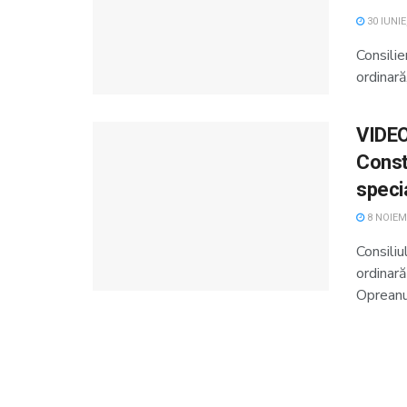
30 IUNIE
Consilie
ordinară
VIDEO.
Const
specia
8 NOIEM
Consiliu
ordinar
Opreanu”