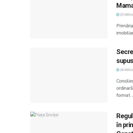
Mamai
29 IANUA
Primări
imobilia
Secret
supus
28 IANUA
Consilie
ordinar
format ..
Regul
în pri