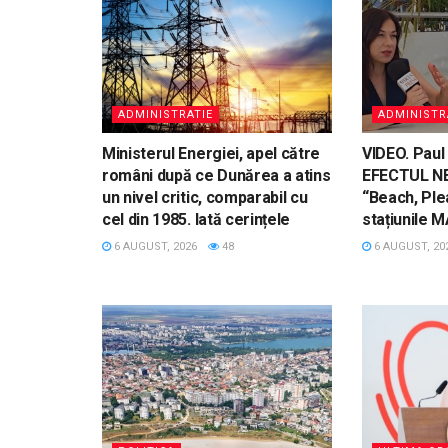
ADMINISTRATIE
ADMINISTR
Ministerul Energiei, apel către
VIDEO. Paul
români după ce Dunărea a atins
EFECTUL N
un nivel critic, comparabil cu
“Beach, Ple
cel din 1985. Iată cerințele
stațiunile 
6 AUGUST, 2026
48
6 AUGUST, 20