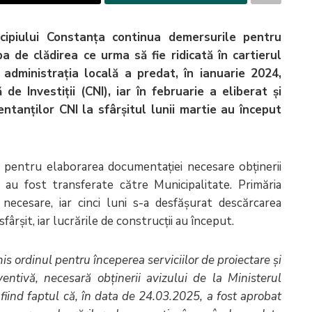
cipiului Constanța continua demersurile pentru
ba de clădirea ce urma să fie ridicată în cartierul
administrația locală a predat, în ianuarie 2024,
 Investiții (CNI), iar în februarie a eliberat și
ntanților CNI la sfârșitul lunii martie au început
 pentru elaborarea documentației necesare obținerii
le au fost transferate către Municipalitate. Primăria
necesare, iar cinci luni s-a desfășurat descărcarea
ârșit, iar lucrările de construcții au început.
s ordinul pentru începerea serviciilor de proiectare şi
ventivă, necesară obţinerii avizului de la Ministerul
at fiind faptul că, în data de 24.03.2025, a fost aprobat