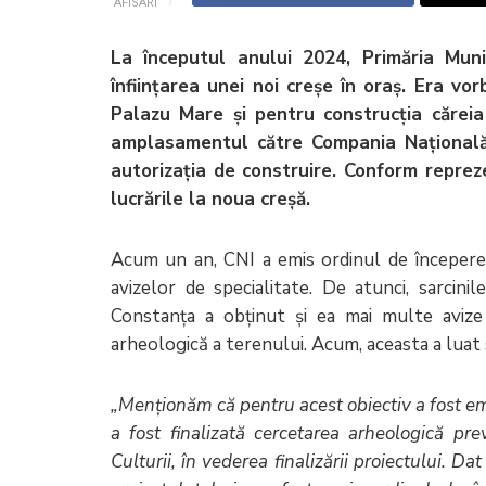
AFISARI
La începutul anului 2024, Primăria Muni
înființarea unei noi creșe în oraș. Era vor
Palazu Mare și pentru construcția căreia 
amplasamentul către Compania Națională de
autorizația de construire. Conform repreze
lucrările la noua creșă.
Acum un an, CNI a emis ordinul de începere
avizelor de specialitate. De atunci, sarcini
Constanța a obținut și ea mai multe avize 
arheologică a terenului. Acum, aceasta a luat sf
„
Menţionăm că pentru acest obiectiv a fost emi
a fost finalizată cercetarea arheologică pre
Culturii, în vederea finalizării proiectului. D