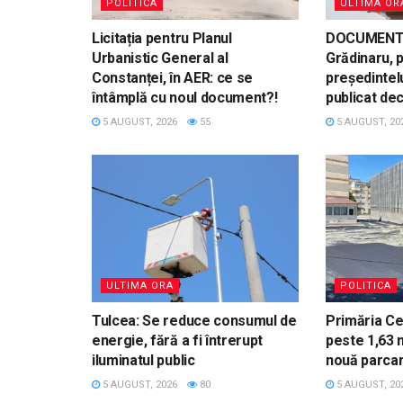
POLITICA
ULTIMA OR
Licitația pentru Planul
DOCUMENT.
Urbanistic General al
Grădinaru, 
Constanței, în AER: ce se
președintelu
întâmplă cu noul document?!
publicat de
5 AUGUST, 2026
55
5 AUGUST, 20
ULTIMA ORA
POLITICA
Tulcea: Se reduce consumul de
Primăria C
energie, fără a fi întrerupt
peste 1,63 m
iluminatul public
nouă parca
5 AUGUST, 2026
80
5 AUGUST, 20