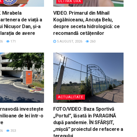
A
ULTIMA ORA
 Mirabela
VIDEO. Primarul din Mihail
partenera de viață a
Kogălniceanu, Ancuța Belu,
i Nicușor Dan, și-a
despre seceta hidrologică: ce
clarația de avere
recomandă cetățenilor
26
171
5 AUGUST, 2026
260
ACTUALITATE
ernavodă investește
FOTO/VIDEO: Baza Sportivă
ilioane de lei într-o
„Portul”, lăsată în PARAGINĂ
re
după pandemie. ÎN SFÂRȘIT,
„mișcă” proiectul de refacere a
26
353
terenului