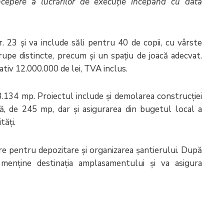
începere a lucrărilor de execuţie începând cu data
r. 23 și va include săli pentru 40 de copii, cu vârste
grupe distincte, precum și un spațiu de joacă adecvat.
tiv 12.000.000 de lei, TVA inclus.
.134 mp. Proiectul include și demolarea construcției
ă, de 245 mp, dar și asigurarea din bugetul local a
tăți.
re pentru depozitare și organizarea șantierului. După
a menține destinația amplasamentului și va asigura
.