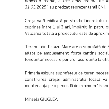
proiectul tehnic, a fost emis ordinul de 
31.03.2025
“
,
au precizat reprezentanții CNI.
Creșa va fi edificată pe strada Tineretului n
cuprinse între 1 și 3 ani, împărțiți în patru 
Valoarea totală a proiectului este de aproxima
Terenul din Palazu Mare are o suprafață de 3
aflate pe amplasament, fosta cantină social
fondurilor necesare pentru racordurile la utili
Primăria asigură suprafețele de teren necesa
construirea creșei, administrația locală v
mentenanța pe o perioadă de minimum 15 ani
Mihaela GIUGLEA