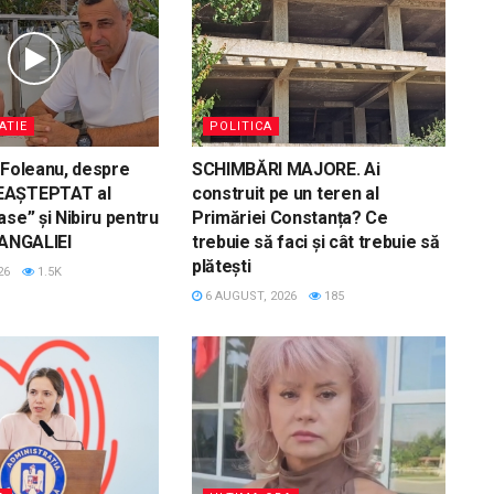
ATIE
POLITICA
 Foleanu, despre
SCHIMBĂRI MAJORE. Ai
EAȘTEPTAT al
construit pe un teren al
ase” și Nibiru pentru
Primăriei Constanța? Ce
MANGALIEI
trebuie să faci și cât trebuie să
plătești
26
1.5K
6 AUGUST, 2026
185