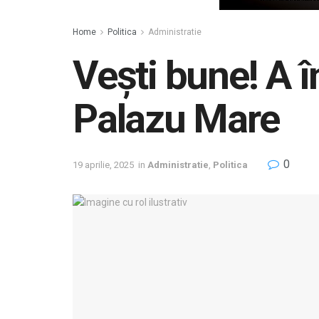
Home
Politica
Administratie
Vești bune! A î
Palazu Mare
0
19 aprilie, 2025
in
Administratie
,
Politica