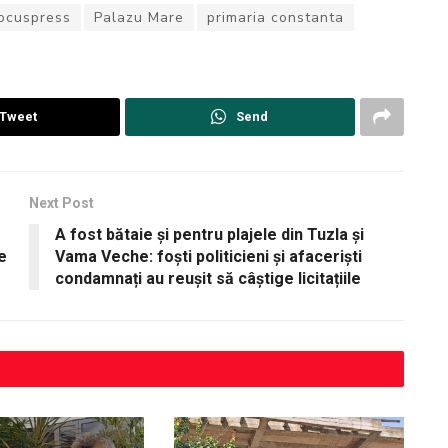
ocuspress
Palazu Mare
primaria constanta
Tweet
Send
Next Post
A fost bătaie și pentru plajele din Tuzla și
e
Vama Veche: foști politicieni și afaceriști
condamnați au reușit să câștige licitațiile