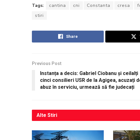
Tags:
cantina
cni
Constanta
cresa
f
stiri
Share
Previous Post
Instanța a decis: Gabriel Ciobanu și ceilalți
cinci consilieri USR de la Agigea, acuzați d
abuz în serviciu, urmează să fie judecați
Alte
Stiri