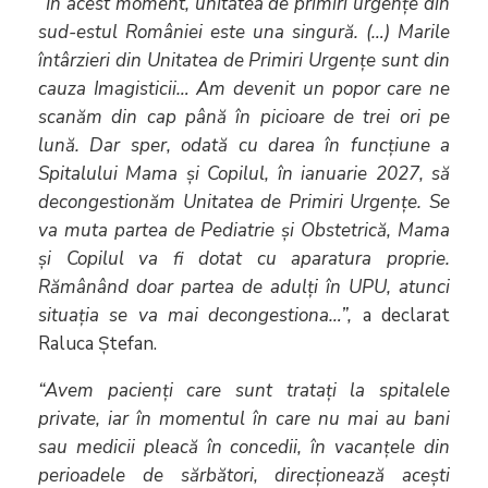
“În acest moment, unitatea de primiri urgențe din
sud-estul României este una singură. (…) Marile
întârzieri din Unitatea de Primiri Urgențe sunt din
cauza Imagisticii… Am devenit un popor care ne
scanăm din cap până în picioare de trei ori pe
lună. Dar sper, odată cu darea în funcțiune a
Spitalului Mama și Copilul, în ianuarie 2027, să
decongestionăm Unitatea de Primiri Urgențe. Se
va muta partea de Pediatrie și Obstetrică, Mama
și Copilul va fi dotat cu aparatura proprie.
Rămânând doar partea de adulți în UPU, atunci
situația se va mai decongestiona…”,
a declarat
Raluca Ștefan.
“Avem pacienți care sunt tratați la spitalele
private, iar în momentul în care nu mai au bani
sau medicii pleacă în concedii, în vacanțele din
perioadele de sărbători, direcționează acești