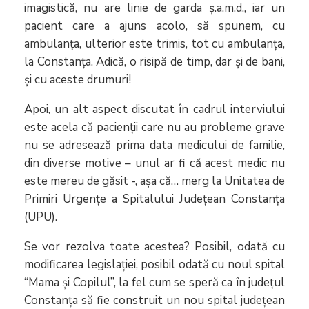
imagistică, nu are linie de garda ș.a.m.d., iar un
pacient care a ajuns acolo, să spunem, cu
ambulanța, ulterior este trimis, tot cu ambulanța,
la Constanța. Adică, o risipă de timp, dar și de bani,
și cu aceste drumuri!
Apoi, un alt aspect discutat în cadrul interviului
este acela că pacienții care nu au probleme grave
nu se adresează prima data medicului de familie,
din diverse motive – unul ar fi că acest medic nu
este mereu de găsit -, așa că… merg la Unitatea de
Primiri Urgențe a Spitalului Județean Constanța
(UPU).
Se vor rezolva toate acestea? Posibil, odată cu
modificarea legislației, posibil odată cu noul spital
“Mama și Copilul”, la fel cum se speră ca în județul
Constanța să fie construit un nou spital județean