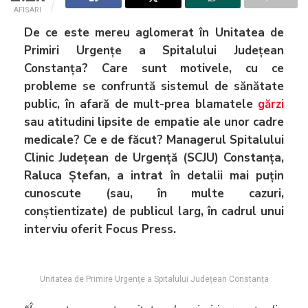
AFISARI
De ce este mereu aglomerat în Unitatea de
Primiri Urgențe a Spitalului Județean
Constanța
? Care sunt motivele, cu ce
probleme se confruntă sistemul de sănătate
public, în afară de mult-prea blamatele
gărzi
sau atitudini lipsite de empatie ale unor cadre
medicale
? Ce e de făcut
? Managerul Spitalului
Clinic Județean de Urgență (SCJU) Constanța,
Raluca Ștefan, a intrat în detalii mai puțin
cunoscute (sau, în multe cazuri,
conștientizate) de publicul larg, în cadrul unui
interviu oferit Focus Press.
Unitatea de Primire Urgențe a Spitalului Județean Constanța