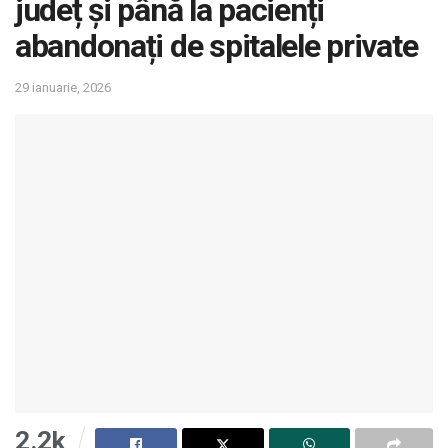
județ și până la pacienți
abandonați de spitalele private
29 ianuarie, 2026
2.2k