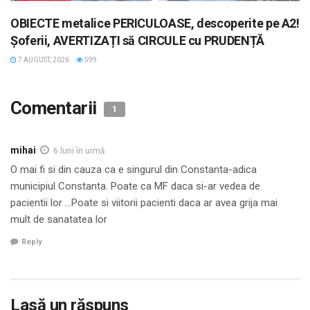
OBIECTE metalice PERICULOASE, descoperite pe A2!
Șoferii, AVERTIZAȚI să CIRCULE cu PRUDENȚĂ
7 AUGUST, 2026
599
Comentarii
1
mihai
6 luni în urmă
O mai fi si din cauza ca e singurul din Constanta-adica
municipiul Constanta. Poate ca MF daca si-ar vedea de
pacientii lor …Poate si viitorii pacienti daca ar avea grija mai
mult de sanatatea lor
Reply
Lasă un răspuns