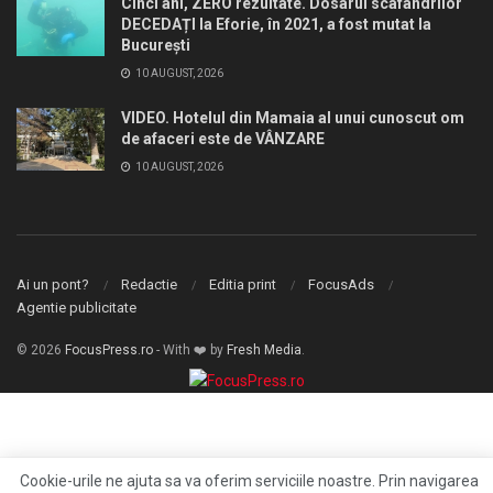
Cinci ani, ZERO rezultate. Dosarul scafandrilor
DECEDAȚI la Eforie, în 2021, a fost mutat la
București
10 AUGUST, 2026
VIDEO. Hotelul din Mamaia al unui cunoscut om
de afaceri este de VÂNZARE
10 AUGUST, 2026
Ai un pont?
Redactie
Editia print
FocusAds
Agentie publicitate
© 2026
FocusPress.ro
- With ❤️ by
Fresh Media
.
Cookie-urile ne ajuta sa va oferim serviciile noastre. Prin navigarea