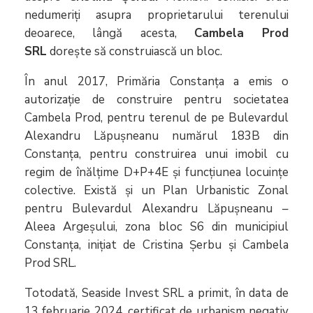
nedumeriți asupra proprietarului terenului
deoarece, lângă acesta,
Cambela Prod
SRL
dorește să construiască un bloc.
În anul 2017, Primăria Constanța a emis o
autorizație de construire pentru societatea
Cambela Prod, pentru terenul de pe Bulevardul
Alexandru Lăpușneanu numărul 183B din
Constanța, pentru construirea unui imobil cu
regim de înălțime D+P+4E și funcțiunea locuințe
colective. Există și un Plan Urbanistic Zonal
pentru Bulevardul Alexandru Lăpușneanu –
Aleea Argeșului, zona bloc S6 din municipiul
Constanța, inițiat de Cristina Șerbu și Cambela
Prod SRL.
Totodată, Seaside Invest SRL a primit, în data de
13 februarie 2024, certificat de urbanism negativ