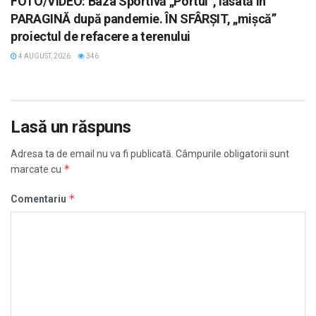
FOTO/VIDEO: Baza Sportivă „Portul”, lăsată în
PARAGINĂ după pandemie. ÎN SFÂRȘIT, „mișcă”
proiectul de refacere a terenului
4 AUGUST, 2026
346
Lasă un răspuns
Adresa ta de email nu va fi publicată.
Câmpurile obligatorii sunt
*
marcate cu
*
Comentariu