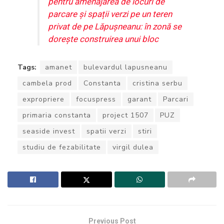
pentru amenajarea de locuri de
parcare și spații verzi pe un teren
privat de pe Lăpușneanu: în zonă se
dorește construirea unui bloc
Tags:
amanet
bulevardul lapusneanu
cambela prod
Constanta
cristina serbu
expropriere
focuspress
garant
Parcari
primaria constanta
project 1507
PUZ
seaside invest
spatii verzi
stiri
studiu de fezabilitate
virgil dulea
Previous Post