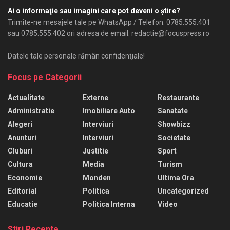
Ai o informaţie sau imagini care pot deveni o ştire?
Trimite-ne mesajele tale pe WhatsApp / Telefon: 0785.555.401
sau 0785.555.402 ori adresa de email: redactie@focuspress.ro
Datele tale personale rămân confidenţiale!
Focus pe Categorii
Actualitate
Externe
Restaurante
Administratie
Imobiliare Auto
Sanatate
Alegeri
Interviuri
Showbizz
Anunturi
Interviuri
Societate
Cluburi
Justitie
Sport
Cultura
Media
Turism
Economie
Monden
Ultima Ora
Editorial
Politica
Uncategorized
Educatie
Politica Interna
Video
Ştiri Recente