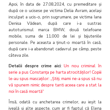
Apoi, în data de 27.08.2024, cu premeditare și
după ce o ucisese pe victima Delia Avram, acelaşi
inculpat a ucis-o, prin sugrumare, pe victima Iana
Denisa Vădean, după care i-a sustras
autoturismul marca BMW, două telefoane
mobile, suma de 11.000 de lei și bijuteriile
personale. Pe aceasta a ținut-o moartă în casă,
după care i-a abandonat cadavrul pe câmp, peste
câteva zile.
Detalii despre crime aici
:
Un nou criminal în
serie a pus Constanța pe harta atrocităților! Copiii
le-au spus mascaților: „Știți, mami ne-a spus să nu
vă spunem nimic despre tanti aceea care a stat la
noi în casă moartă“
Însă, odată cu anchetarea crimelor, au ieșit la
iveală și alte aspecte, cum ar fi faptul că Elena