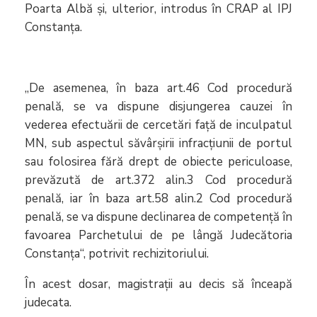
Poarta Albă și, ulterior, introdus în CRAP al IPJ
Constanța.
„De asemenea, în baza art.46 Cod procedură
penală, se va dispune disjungerea cauzei în
vederea efectuării de cercetări față de inculpatul
MN, sub aspectul săvârșirii infracțiunii de portul
sau folosirea fără drept de obiecte periculoase,
prevăzută de art.372 alin.3 Cod procedură
penală, iar în baza art.58 alin.2 Cod procedură
penală, se va dispune declinarea de competență în
favoarea Parchetului de pe lângă Judecătoria
Constanța“, potrivit rechizitoriului.
În acest dosar, magistrații au decis să înceapă
judecata.