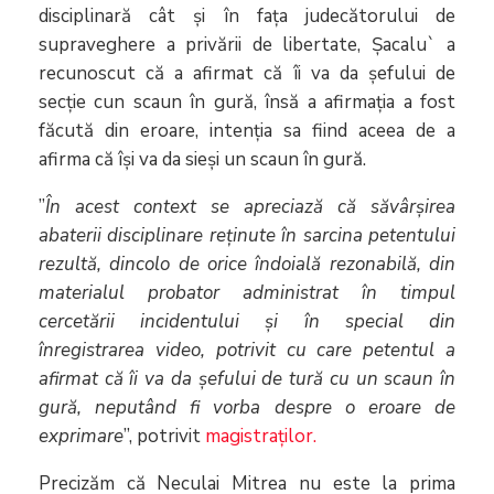
disciplinară cât şi în faţa judecătorului de
supraveghere a privării de libertate, Șacalu` a
recunoscut că a afirmat că îi va da șefului de
secție cun scaun în gură, însă a afirmația a fost
făcută din eroare, intenția sa fiind aceea de a
afirma că își va da sieși un scaun în gură.
”
În acest context se apreciază că săvârşirea
abaterii disciplinare reţinute în sarcina petentului
rezultă, dincolo de orice îndoială rezonabilă, din
materialul probator administrat în timpul
cercetării incidentului și în special din
înregistrarea video, potrivit cu care petentul a
afirmat că îi va da șefului de tură cu un scaun în
gură, neputând fi vorba despre o eroare de
exprimare
”, potrivit
magistraților.
Precizăm că Neculai Mitrea nu este la prima