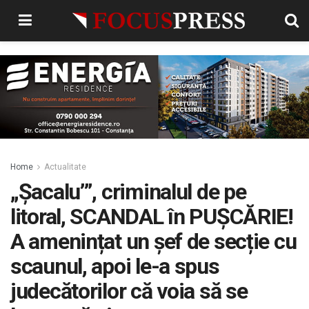
Home
Actualitate
„Șacalu’”, criminalul de pe
litoral, SCANDAL în PUȘCĂRIE!
A amenințat un șef de secție cu
scaunul, apoi le-a spus
judecătorilor că voia să se