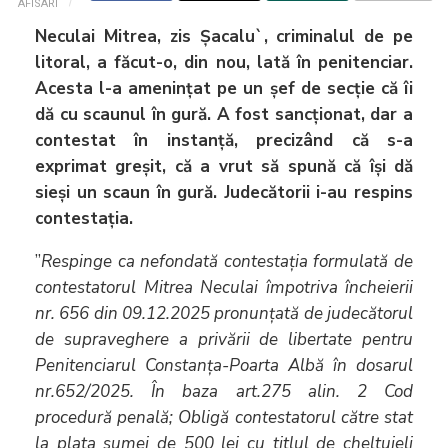
AFISARI
Neculai Mitrea, zis Șacalu
`, criminalul de pe
litoral, a f
ăcut-o, din nou, lată în penitenciar.
Acesta l-a amenințat pe un șef de secție că îi
dă cu scaunul în gură. A fost sancționat, dar a
contestat în instanță, precizând că s-a
exprimat greșit, că a vrut să spună că își dă
sieși un scaun în gură. Judecătorii i-au respins
contestația.
”
Respinge ca nefondată contestaţia formulată de
contestatorul Mitrea Neculai împotriva încheierii
nr. 656 din 09.12.2025 pronunţată de judecătorul
de supraveghere a privării de libertate pentru
Penitenciarul Constanţa-Poarta Albă în dosarul
nr.652/2025. În baza art.275 alin. 2 Cod
procedură penală; Obligă contestatorul către stat
la plata sumei de 500 lei cu titlul de cheltuieli