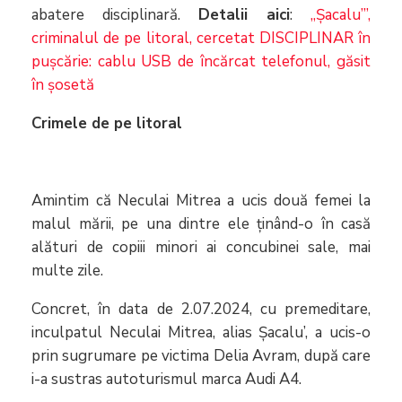
abatere disciplinară.
Detalii aici
:
„Șacalu’”,
criminalul de pe litoral, cercetat DISCIPLINAR în
pușcărie: cablu USB de încărcat telefonul, găsit
în șosetă
Crimele de pe litoral
Amintim că Neculai Mitrea a ucis două femei la
malul mării, pe una dintre ele ținând-o în casă
alături de copiii minori ai concubinei sale, mai
multe zile.
Concret, în data de 2.07.2024, cu premeditare,
inculpatul Neculai Mitrea, alias Șacalu’, a ucis-o
prin sugrumare pe victima Delia Avram, după care
i-a sustras autoturismul marca Audi A4.