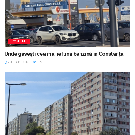
ECONOMIE
Unde găsești cea mai ieftină benzină în Constanța
7 AUGUST, 2026
959