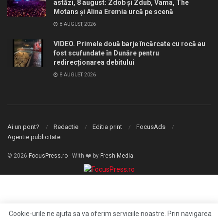
astăzi, 8 august: Zdob și Zdub, Vama, The
Motans și Alina Eremia urcă pe scenă
8 AUGUST, 2026
VIDEO. Primele două barje încărcate cu rocă au
fost scufundate în Dunăre pentru
redirecționarea debitului
8 AUGUST, 2026
Ai un pont?
Redactie
Editia print
FocusAds
Agentie publicitate
© 2026
FocusPress.ro
- With ❤️ by
Fresh Media
.
Cookie-urile ne ajuta sa va oferim serviciile noastre. Prin navigarea