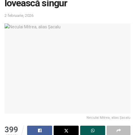
lovească singur
2 februarie, 2026
Neculai Mitrea, alias Șacalu
399