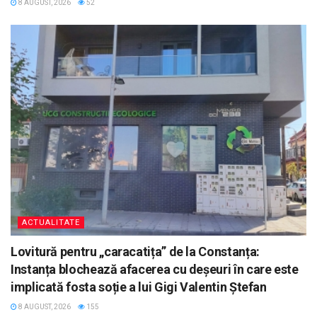
8 AUGUST, 2026
52
ACTUALITATE
Lovitură pentru „caracatița” de la Constanța:
Instanța blochează afacerea cu deșeuri în care este
implicată fosta soție a lui Gigi Valentin Ștefan
8 AUGUST, 2026
155