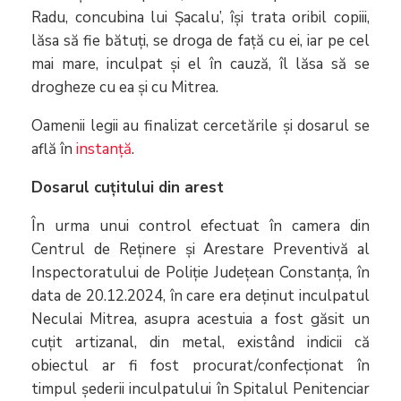
Radu, concubina lui Șacalu’, își trata oribil copiii,
lăsa să fie bătuți, se droga de față cu ei, iar pe cel
mai mare, inculpat și el în cauză, îl lăsa să se
drogheze cu ea și cu Mitrea.
Oamenii legii au finalizat cercetările și dosarul se
află în
instanță
.
Dosarul cuțitului din arest
În urma unui control efectuat în camera din
Centrul de Reținere și Arestare Preventivă al
Inspectoratului de Poliție Județean Constanța, în
data de 20.12.2024, în care era deținut inculpatul
Neculai Mitrea, asupra acestuia a fost găsit un
cuțit artizanal, din metal, existând indicii că
obiectul ar fi fost procurat/confecționat în
timpul șederii inculpatului în Spitalul Penitenciar