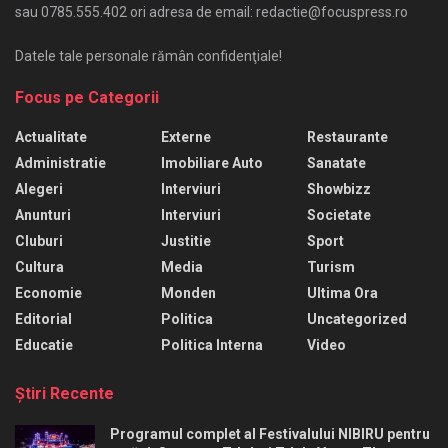
sau 0785.555.402 ori adresa de email: redactie@focuspress.ro
Datele tale personale rămân confidenţiale!
Focus pe Categorii
Actualitate
Externe
Restaurante
Administratie
Imobiliare Auto
Sanatate
Alegeri
Interviuri
Showbizz
Anunturi
Interviuri
Societate
Cluburi
Justitie
Sport
Cultura
Media
Turism
Economie
Monden
Ultima Ora
Editorial
Politica
Uncategorized
Educatie
Politica Interna
Video
Ştiri Recente
Programul complet al Festivalului NIBIRU pentru