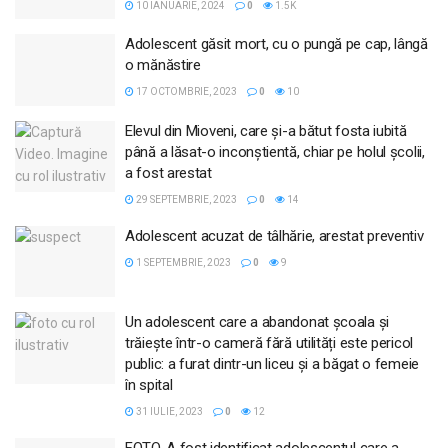
10 IANUARIE, 2024
0
1.5K
Adolescent găsit mort, cu o pungă pe cap, lângă
o mănăstire
17 OCTOMBRIE, 2023
0
10
Elevul din Mioveni, care și-a bătut fosta iubită
până a lăsat-o inconștientă, chiar pe holul școlii,
a fost arestat
29 SEPTEMBRIE, 2023
0
14
Adolescent acuzat de tâlhărie, arestat preventiv
1 SEPTEMBRIE, 2023
0
9
Un adolescent care a abandonat școala și
trăiește într-o cameră fără utilități este pericol
public: a furat dintr-un liceu și a băgat o femeie
în spital
31 IULIE, 2023
0
12