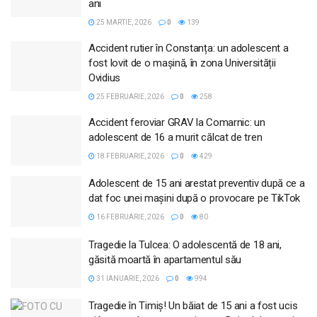
ani
25 MARTIE, 2026
0
139
Accident rutier în Constanța: un adolescent a
fost lovit de o mașină, în zona Universității
Ovidius
25 FEBRUARIE, 2026
0
258
Accident feroviar GRAV la Comarnic: un
adolescent de 16 a murit călcat de tren
18 FEBRUARIE, 2026
0
429
Adolescent de 15 ani arestat preventiv după ce a
dat foc unei mașini după o provocare pe TikTok
16 FEBRUARIE, 2026
0
80
Tragedie la Tulcea: O adolescentă de 18 ani,
găsită moartă în apartamentul său
31 IANUARIE, 2026
0
994
Tragedie în Timiș! Un băiat de 15 ani a fost ucis