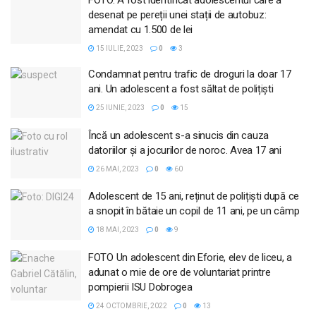
FOTO. A fost identificat adolescentul care a
desenat pe pereții unei stații de autobuz:
amendat cu 1.500 de lei
15 IULIE, 2023
0
3
Condamnat pentru trafic de droguri la doar 17
ani. Un adolescent a fost săltat de polițiști
25 IUNIE, 2023
0
15
Încă un adolescent s-a sinucis din cauza
datoriilor și a jocurilor de noroc. Avea 17 ani
26 MAI, 2023
0
60
Adolescent de 15 ani, reținut de polițiști după ce
a snopit în bătaie un copil de 11 ani, pe un câmp
18 MAI, 2023
0
9
FOTO Un adolescent din Eforie, elev de liceu, a
adunat o mie de ore de voluntariat printre
pompierii ISU Dobrogea
24 OCTOMBRIE, 2022
0
13