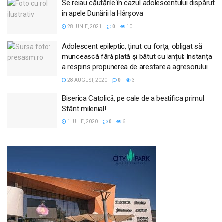
Se reiau căutările în cazul adolescentului dispărut
în apele Dunării la Hârșova
28 IUNIE, 2021
0
10
Adolescent epileptic, ținut cu forța, obligat să
muncească fără plată și bătut cu lanțul; Instanța
a respins propunerea de arestare a agresorului
28 AUGUST, 2020
0
3
Biserica Catolică, pe cale de a beatifica primul
Sfânt milenial!
1 IULIE, 2020
0
6