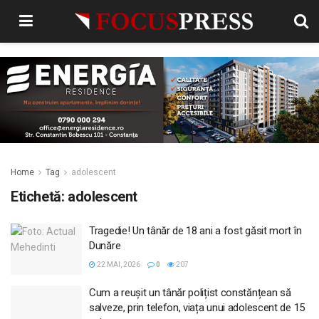
Home
Tag
adolescent
Etichetă:
adolescent
Tragedie! Un tânăr de 18 ani a fost găsit mort în
Dunăre
22 MAI, 2026
0
207
Cum a reușit un tânăr polițist constănțean să
salveze, prin telefon, viața unui adolescent de 15