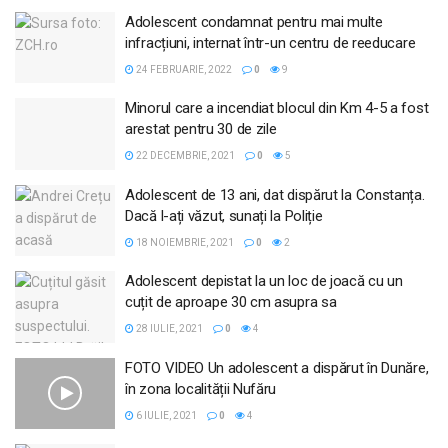
Adolescent condamnat pentru mai multe
infracțiuni, internat într-un centru de reeducare
24 FEBRUARIE, 2022
0
9
Minorul care a incendiat blocul din Km 4-5 a fost
arestat pentru 30 de zile
22 DECEMBRIE, 2021
0
5
Adolescent de 13 ani, dat dispărut la Constanța.
Dacă l-ați văzut, sunați la Poliție
18 NOIEMBRIE, 2021
0
2
Adolescent depistat la un loc de joacă cu un
cuțit de aproape 30 cm asupra sa
28 IULIE, 2021
0
4
FOTO VIDEO Un adolescent a dispărut în Dunăre,
în zona localității Nufăru
6 IULIE, 2021
0
4