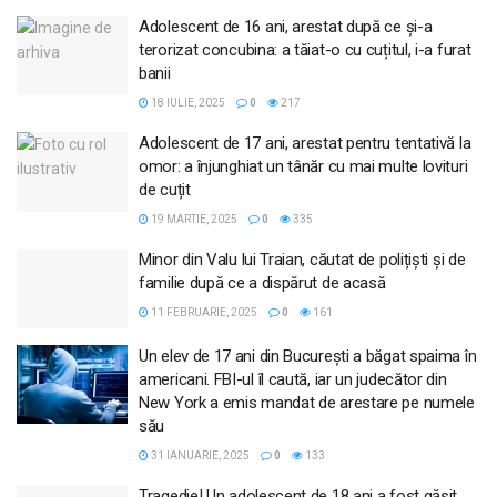
Adolescent de 16 ani, arestat după ce și-a
terorizat concubina: a tăiat-o cu cuțitul, i-a furat
banii
18 IULIE, 2025
0
217
Adolescent de 17 ani, arestat pentru tentativă la
omor: a înjunghiat un tânăr cu mai multe lovituri
de cuțit
19 MARTIE, 2025
0
335
Minor din Valu lui Traian, căutat de polițiști și de
familie după ce a dispărut de acasă
11 FEBRUARIE, 2025
0
161
Un elev de 17 ani din București a băgat spaima în
americani. FBI-ul îl caută, iar un judecător din
New York a emis mandat de arestare pe numele
său
31 IANUARIE, 2025
0
133
Tragedie! Un adolescent de 18 ani a fost găsit