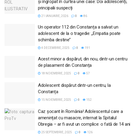
şi îngropat în curtea unei case: Doi adolescenți,
principalii suspecți
21 IANUARIE, 2026
0
86
Un operator 112 din Constanța a salvat un
adolescent de la o tragedie: „Empatia poate
schimba destine”
4 DECEMBRIE, 2025
0
191
Acest minor a dispărut, din nou, dintr-un centru
de plasament din Constanța
18 NOIEMBRIE, 2025
0
57
Adolescent dispărut dintr-un centru, la
Constanța
15 NOIEMBRIE, 2025
0
152
Caz șocant în România! Adolescentul care a
amenințat cu masacre, internat la Spitalul
Obregia – ar fi avut un complice: o fată de 14 ani
25 SEPTEMBRIE, 2025
0
126