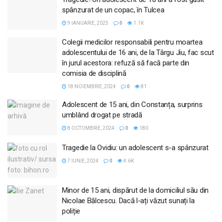
spânzurat de un copac, în Tulcea
9 IANUARIE, 2025
0
1.1K
Colegii medicilor responsabili pentru moartea
adolescentului de 16 ani, de la Târgu Jiu, fac scut
în jurul acestora: refuză să facă parte din
comisia de disciplină
18 NOIEMBRIE, 2024
0
81
Adolescent de 15 ani, din Constanța, surprins
umblând drogat pe stradă
8 OCTOMBRIE, 2024
0
180
Tragedie la Ovidiu: un adolescent s-a spânzurat
7 IUNIE, 2024
0
4.6K
Minor de 15 ani, dispărut de la domiciliul său din
Nicolae Bălcescu. Dacă l-ați văzut sunați la
poliție