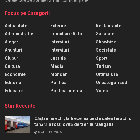
Datele tale personale rămân confidenţiale!
Focus pe Categorii
Actualitate
Externe
Restaurante
Administratie
Imobiliare Auto
Sanatate
Alegeri
Interviuri
Showbizz
Anunturi
Interviuri
Societate
Cluburi
Justitie
Sport
Cultura
Media
Turism
Economie
Monden
Ultima Ora
Editorial
Politica
Uncategorized
Educatie
Politica Interna
Video
Ştiri Recente
Căști în urechi, la trecerea peste calea ferată: o
tânără a fost lovită de tren în Mangalia
8 AUGUST, 2026