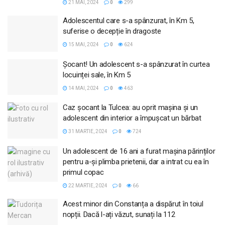
21 MAI, 2024
0
299
Adolescentul care s-a spânzurat, în Km 5,
suferise o decepție în dragoste
15 MAI, 2024
0
624
Șocant! Un adolescent s-a spânzurat în curtea
locuinței sale, în Km 5
14 MAI, 2024
0
463
Caz șocant la Tulcea: au oprit mașina și un
adolescent din interior a împușcat un bărbat
31 MARTIE, 2024
0
724
Un adolescent de 16 ani a furat mașina părinților
pentru a-și plimba prietenii, dar a intrat cu ea în
primul copac
22 MARTIE, 2024
0
66
Acest minor din Constanța a dispărut în toiul
nopții. Dacă l-ați văzut, sunați la 112