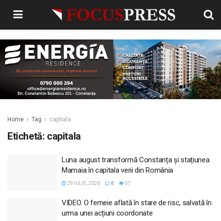
Home
Tag
capitala
Etichetă:
capitala
Luna august transformă Constanța și stațiunea
Mamaia în capitala verii din România
29 IULIE, 2026
0
57
VIDEO. O femeie aflată în stare de risc, salvată în
urma unei acțiuni coordonate