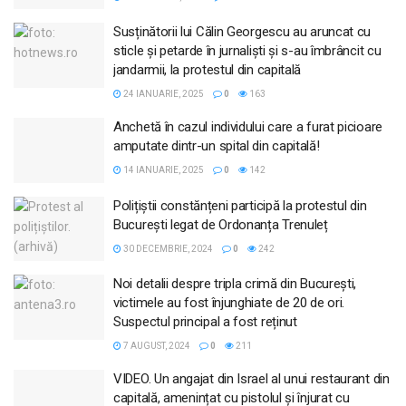
Susținătorii lui Călin Georgescu au aruncat cu
sticle și petarde în jurnaliști și s-au îmbrâncit cu
jandarmii, la protestul din capitală
24 IANUARIE, 2025
0
163
Anchetă în cazul individului care a furat picioare
amputate dintr-un spital din capitală!
14 IANUARIE, 2025
0
142
Polițiștii constănțeni participă la protestul din
București legat de Ordonanța Trenuleț
30 DECEMBRIE, 2024
0
242
Noi detalii despre tripla crimă din București,
victimele au fost înjunghiate de 20 de ori.
Suspectul principal a fost reținut
7 AUGUST, 2024
0
211
VIDEO. Un angajat din Israel al unui restaurant din
capitală, amenințat cu pistolul și înjurat cu