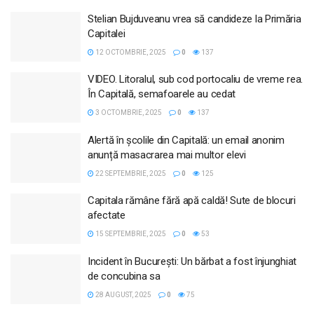
Stelian Bujduveanu vrea să candideze la Primăria
Capitalei
12 OCTOMBRIE, 2025
0
137
VIDEO. Litoralul, sub cod portocaliu de vreme rea.
În Capitală, semafoarele au cedat
3 OCTOMBRIE, 2025
0
137
Alertă în școlile din Capitală: un email anonim
anunță masacrarea mai multor elevi
22 SEPTEMBRIE, 2025
0
125
Capitala rămâne fără apă caldă! Sute de blocuri
afectate
15 SEPTEMBRIE, 2025
0
53
Incident în București: Un bărbat a fost înjunghiat
de concubina sa
28 AUGUST, 2025
0
75