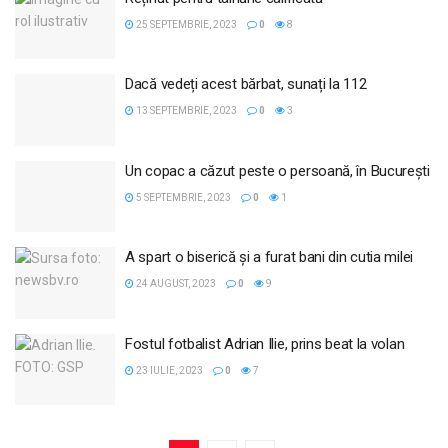
25 SEPTEMBRIE, 2023
0
8
Dacă vedeți acest bărbat, sunați la 112
13 SEPTEMBRIE, 2023
0
3
Un copac a căzut peste o persoană, în București
5 SEPTEMBRIE, 2023
0
1
A spart o biserică și a furat bani din cutia milei
24 AUGUST, 2023
0
9
Fostul fotbalist Adrian Ilie, prins beat la volan
23 IULIE, 2023
0
7