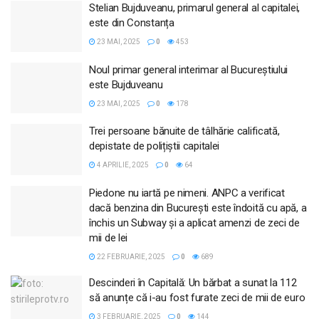
Stelian Bujduveanu, primarul general al capitalei,
este din Constanța
23 MAI, 2025
0
453
Noul primar general interimar al Bucureștiului
este Bujduveanu
23 MAI, 2025
0
178
Trei persoane bănuite de tâlhărie calificată,
depistate de polițiștii capitalei
4 APRILIE, 2025
0
64
Piedone nu iartă pe nimeni. ANPC a verificat
dacă benzina din București este îndoită cu apă, a
închis un Subway și a aplicat amenzi de zeci de
mii de lei
22 FEBRUARIE, 2025
0
689
Descinderi în Capitală: Un bărbat a sunat la 112
să anunțe că i-au fost furate zeci de mii de euro
3 FEBRUARIE, 2025
0
144