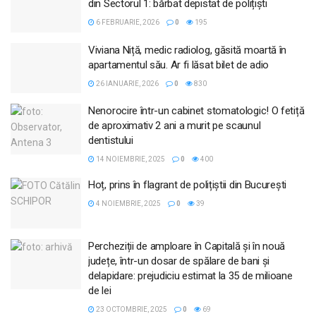
din Sectorul 1: bărbat depistat de polițiști
6 FEBRUARIE, 2026
0
195
Viviana Niță, medic radiolog, găsită moartă în
apartamentul său. Ar fi lăsat bilet de adio
26 IANUARIE, 2026
0
830
Nenorocire într-un cabinet stomatologic! O fetiță
de aproximativ 2 ani a murit pe scaunul
dentistului
14 NOIEMBRIE, 2025
0
400
Hoț, prins în flagrant de polițiștii din București
4 NOIEMBRIE, 2025
0
39
Percheziții de amploare în Capitală și în nouă
județe, într-un dosar de spălare de bani și
delapidare: prejudiciu estimat la 35 de milioane
de lei
23 OCTOMBRIE, 2025
0
69