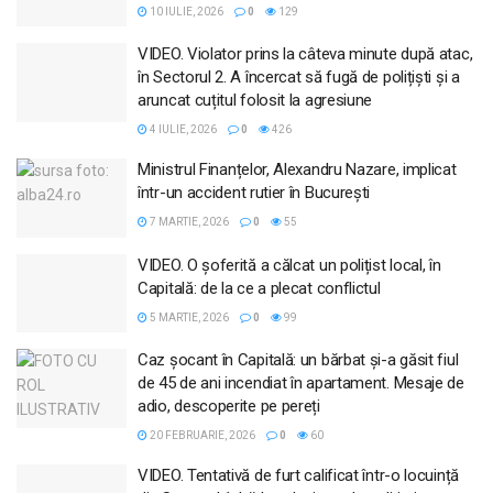
10 IULIE, 2026
0
129
VIDEO. Violator prins la câteva minute după atac,
în Sectorul 2. A încercat să fugă de polițiști și a
aruncat cuțitul folosit la agresiune
4 IULIE, 2026
0
426
Ministrul Finanțelor, Alexandru Nazare, implicat
într-un accident rutier în București
7 MARTIE, 2026
0
55
VIDEO. O șoferită a călcat un polițist local, în
Capitală: de la ce a plecat conflictul
5 MARTIE, 2026
0
99
Caz șocant în Capitală: un bărbat și-a găsit fiul
de 45 de ani incendiat în apartament. Mesaje de
adio, descoperite pe pereți
20 FEBRUARIE, 2026
0
60
VIDEO. Tentativă de furt calificat într-o locuință