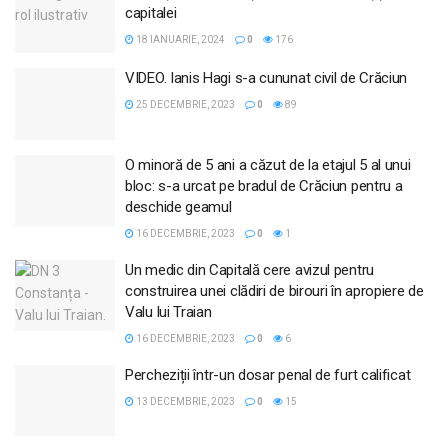
capitalei
18 IANUARIE, 2024
0
176
VIDEO. Ianis Hagi s-a cununat civil de Crăciun
25 DECEMBRIE, 2023
0
89
O minoră de 5 ani a căzut de la etajul 5 al unui
bloc: s-a urcat pe bradul de Crăciun pentru a
deschide geamul
16 DECEMBRIE, 2023
0
1
Un medic din Capitală cere avizul pentru
construirea unei clădiri de birouri în apropiere de
Valu lui Traian
16 DECEMBRIE, 2023
0
6
Percheziții într-un dosar penal de furt calificat
13 DECEMBRIE, 2023
0
15