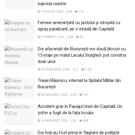
expresii rasiste
7 AUGUST, 2024
0
114
Femeie amenințată cu pistolul și stropită cu
spray paralizant, pe o stradă din Capitală
27 MARTIE, 2024
0
99
Doi afaceriști din București vor două blocuri cu
15 etaje pe malul Lacului Siutghiol: pot construi
doar unul
29 FEBRUARIE, 2024
1
5.2K
Traian Băsescu, internat la Spitalul Militar din
Bucureşti
28 IANUARIE, 2024
0
222
Accident grav în Pasajul Unirii din Capitală. Un
șofer a fugit de la fața locului
24 IANUARIE, 2024
0
648
Doi hoți au fost prinși în flagrant de polițiștii