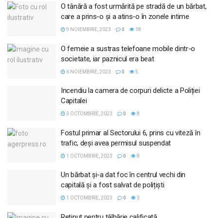
O tânără a fost urmărită pe stradă de un bărbat,
care a prins-o și a atins-o în zonele intime
9 NOIEMBRIE, 2023
0
18
O femeie a sustras telefoane mobile dintr-o
societate, iar paznicul era beat
6 NOIEMBRIE, 2023
0
5
Incendiu la camera de corpuri delicte a Poliției
Capitalei
3 OCTOMBRIE, 2023
0
8
Fostul primar al Sectorului 6, prins cu viteză în
trafic, deși avea permisul suspendat
1 OCTOMBRIE, 2023
0
8
Un bărbat și-a dat foc în centrul vechi din
capitală și a fost salvat de polițiști
1 OCTOMBRIE, 2023
0
3
Reținut pentru tâlhărie calificată