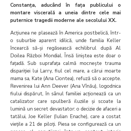
Constanța, aducând în fața publicului o
montare viscerală a uneia dintre cele mai
puternice tragedii moderne ale secolului XX.
Acțiunea ne plasează în America postbelică, într-
o suburbie aparent idilică, unde familia Keller
încearcă să-și regăsească echilibrul după Al
Doilea Război Mondial. Însă liniștea este doar o
fațadă. Sub suprafața calmă mocnește trauma
dispariției lui Larry, fiul cel mare, a cărui moarte
mama sa, Kate (Ana Ciontea), refuză să o accepte.
Revenirea lui Ann Deever (Ana Vînău), logodnica
fiului dispărut, în sânul familiei acționează ca un
catalizator care spulberă iluziile și scoate la
lumină un secret devastator: o decizie de afaceri a
tatălui, Joe Keller (Iulian Enache), care a costat
viețile a 21 de piloți. Piesa se configurează ca un