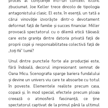
proces al conștiinței într-un context istoric
zbuciumat. Joe Keller trece dincolo de tipologia
antagonistului clasic. El este, în esență, un tată a
cărui vinovăție izvorăște dintr-o devotament
deformat față de familie și succes financiar. Miller
provoacă spectatorul cu o dilemă etică tăioasă:
care este granița dintre datoria privată față de
proprii copii și responsabilitatea colectivă față de
„toți fiii” lumii?
Unul dintre punctele forte ale producției este,
fără îndoială, decorul impresionant semnat de
Oana Micu. Scenografia sparge bariera fundalului
și devine un univers viu care te absoarbe cu totul
în poveste. Elementele realiste precum casa,
copacii și, în mod special, efectele precum ploaia
creează o atmosferă fascinanță, ce ține
spectatorul captivat de la primul până la ultimul