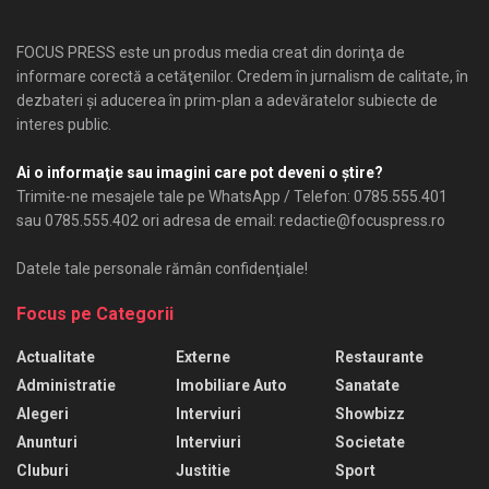
FOCUS PRESS este un produs media creat din dorinţa de
informare corectă a cetăţenilor. Credem în jurnalism de calitate, în
dezbateri şi aducerea în prim-plan a adevăratelor subiecte de
interes public.
Ai o informaţie sau imagini care pot deveni o ştire?
Trimite-ne mesajele tale pe WhatsApp / Telefon: 0785.555.401
sau 0785.555.402 ori adresa de email: redactie@focuspress.ro
Datele tale personale rămân confidenţiale!
Focus pe Categorii
Actualitate
Externe
Restaurante
Administratie
Imobiliare Auto
Sanatate
Alegeri
Interviuri
Showbizz
Anunturi
Interviuri
Societate
Cluburi
Justitie
Sport