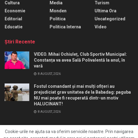
Cultura
Media
Turism
Economie
Monden
Ultima Ora
Editorial
Politica
Uncategorized
Educatie
Politica Interna
Video
Ştiri Recente
VIDEO. Mihai Ochiuleț, Club Sportiv Municipal:
Constanța va avea Sală Polivalentă la anul, în
vară
8 AUGUST, 2026
Fostul comandant și mai mulți ofițeri au
prejudiciat grav unitatea de la Babadag: paguba
NU mai poate fi recuperată dintr-un motiv
HALUCINANT!
8 AUGUST, 2026
Cookie-urile ne ajuta sa va oferim serviciile noastre. Prin navigarea