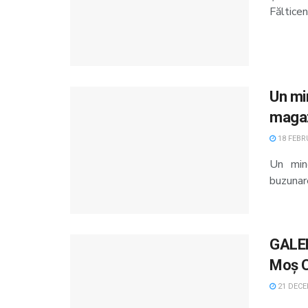
Fălticen
Un mi
magaz
18 FEBRU
Un min
buzunare
GALER
Moș C
21 DECE