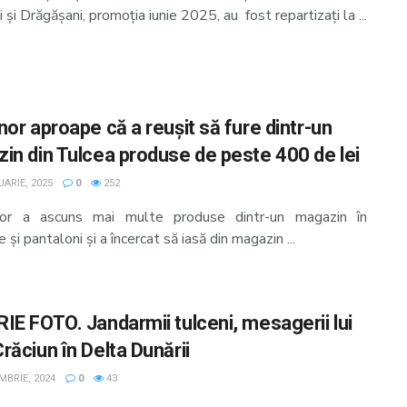
i și Drăgășani, promoția iunie 2025, au fost repartizați la ...
nor aproape că a reușit să fure dintr-un
in din Tulcea produse de peste 400 de lei
ARIE, 2025
0
252
or a ascuns mai multe produse dintr-un magazin în
 și pantaloni și a încercat să iasă din magazin ...
IE FOTO. Jandarmii tulceni, mesagerii lui
răciun în Delta Dunării
MBRIE, 2024
0
43