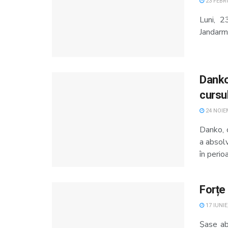
23 FEBRU
Luni, 2
Jandarmi
Danko,
cursu
24 NOIE
Danko, 
a absolv
în perio
Forțe
17 IUNIE
Șase abs