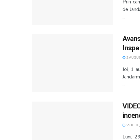
Prin cam
de Jand
...
Avansă
Inspe
2 AUGUS
Joi, 1 
Jandarmi
...
VIDEO
incend
29 IULIE
Luni, 29