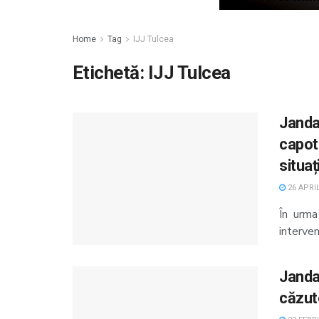
Home
Tag
IJJ Tulcea
Etichetă:
IJJ Tulcea
Jandar
capot
situați
26 APRIL
În urma
interven
Jandar
căzut