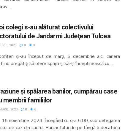
tiv ...
oi colegi s-au alăturat colectivului
ctoratului de Jandarmi Judeţean Tulcea
BRIE, 2023
0
3
bofițeri și-au început de marți, 5 decembrie a.c., cariera
 fiind pregătiți să ofere sprijin și să-și îndeplinească cu ...
vaziune și spălarea banilor, cumpărau case
 membrii familiilor
MBRIE, 2023
0
6
i, 15 noiembrie 2023, începând cu ora 6.00, sub delegarea
ului de caz din cadrul Parchetului de pe lângă Judecatoria