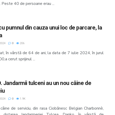
. Peste 40 de persoane erau ...
cu pumnul din cauza unui loc de parcare, la
a
 2024
0
206
t, în vârstă de 64 de ani, la data de 7 iulie 2024, în jurul
0,a cerut sprijinul ...
. Jandarmii tulceni au un nou câine de
iu
2024
0
1.9K
câine de serviciu, din rasa Ciobănesc Belgian Charbonnè,
n dotarea Jandarmeriei Tulcea. Danko, în vârstă de