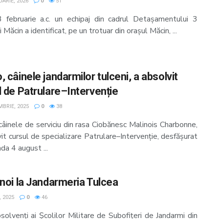
ARIE, 2026
0
51
3 februarie a.c. un echipaj din cadrul Detașamentului 3
 Măcin a identificat, pe un trotuar din orașul Măcin, ...
 câinele jandarmilor tulceni, a absolvit
l de Patrulare–Intervenție
MBRIE, 2025
0
38
câinele de serviciu din rasa Ciobănesc Malinois Charbonne,
it cursul de specializare Patrulare–Intervenție, desfășurat
ada 4 august ...
 noi la Jandarmeria Tulcea
, 2025
0
46
olvenți ai Școlilor Militare de Subofițeri de Jandarmi din