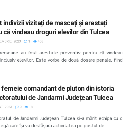
t indivizii vizitați de mascați și arestați
 că vindeau droguri elevilor din Tulcea
EMBRIE, 2023
1
406
ersoane au fost arestate preventiv pentru că vindeau
 inclusiv elevilor. Este vorba de două dosare penale, fiind
 femeie comandant de pluton din istoria
ctoratului de Jandarmi Județean Tulcea
T, 2023
0
13
oratul de Jandarmi Județean Tulcea și-a mărit echipa cu o
egă care își va desfășura activitatea pe postul de ...