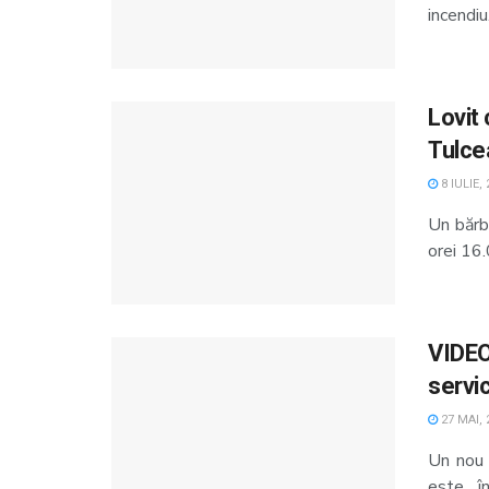
incendiu
Lovit 
Tulce
8 IULIE,
Un bărba
orei 16.0
VIDEO
servic
27 MAI, 
Un nou 
este î