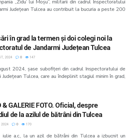
pania ,,Zidu’ lui Moșu”, militarii din cadrul Inspectoratului
armi Județean Tulcea au contribuit la bucuria a peste 200
ri în grad la termen și doi colegi noi la
ctoratul de Jandarmi Județean Tulcea
T, 2024
0
147
august 2024, șase subofițeri din cadrul Inspectoratului de
 Județean Tulcea, care au îndeplinit stagiul minim în grad,
 & GALERIE FOTO. Oficial, despre
iul de la azilul de bătrâni din Tulcea
, 2024
0
170
 iulie a.c., la un azil de bătrâni din Tulcea a izbucnit un