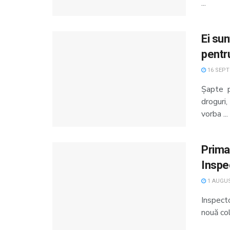
...
Ei sun
pentru
16 SEPT
Șapte p
droguri,
vorba ...
Prima
Inspe
1 AUGUS
Inspect
nouă col