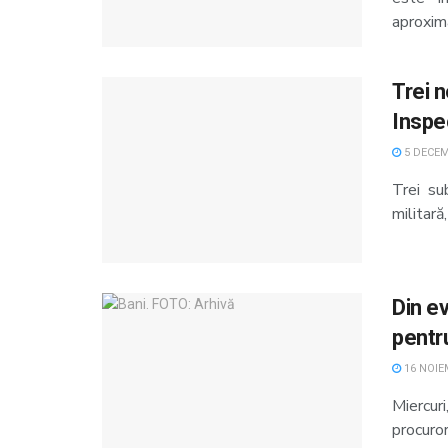
aproxima
Trei n
Inspe
5 DECEM
Trei su
militară,
Din e
pentru
16 NOIE
Miercur
procuror