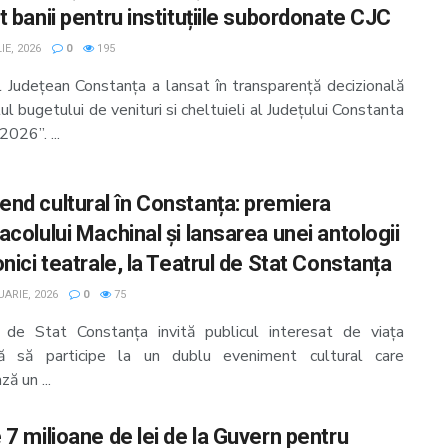
 banii pentru instituțiile subordonate CJC
IE, 2026
0
195
ul Județean Constanța a lansat în transparență decizională
tul bugetului de venituri si cheltuieli al Județului Constanta
2026”. ...
nd cultural în Constanța: premiera
colului Machinal și lansarea unei antologii
nici teatrale, la Teatrul de Stat Constanța
ARIE, 2026
0
75
 de Stat Constanța invită publicul interesat de viața
lă să participe la un dublu eveniment cultural care
ă un ...
 7 milioane de lei de la Guvern pentru