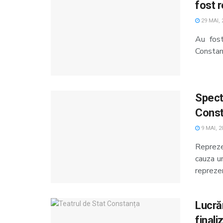
fost r
29 MAI, 
Au fost
Constanț
Spect
Const
9 MAI, 2
Repreze
cauza u
reprezent
Lucrăr
finali