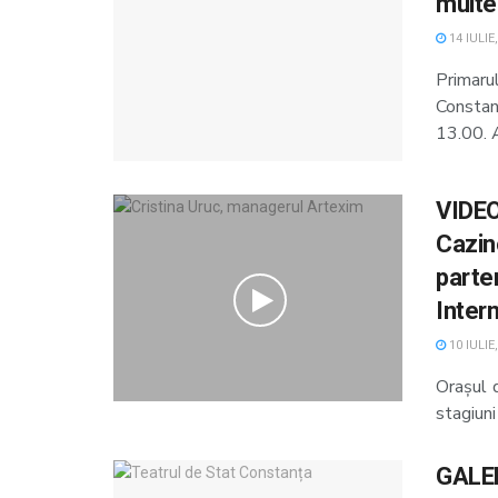
multe
14 IULIE
Primaru
Constan
13.00. A
VIDEO
Cazin
parten
Inter
10 IULIE
Orașul d
stagiuni
GALER