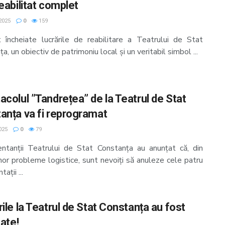
eabilitat complet
2025
0
159
 încheiate lucrările de reabilitare a Teatrului de Stat
a, un obiectiv de patrimoniu local și un veritabil simbol ...
acolul ”Tandrețea” de la Teatrul de Stat
anța va fi reprogramat
025
0
79
ntanții Teatrului de Stat Constanța au anunțat că, din
nor probleme logistice, sunt nevoiți să anuleze cele patru
ații ...
ile la Teatrul de Stat Constanța au fost
zate!