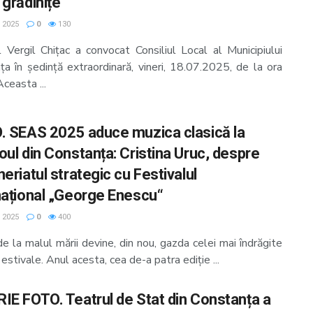
 grădinițe
, 2025
0
130
l Vergil Chițac a convocat Consiliul Local al Municipiului
ţa în şedinţă extraordinară, vineri, 18.07.2025, de la ora
ceasta ...
. SEAS 2025 aduce muzica clasică la
oul din Constanța: Cristina Uruc, despre
eriatul strategic cu Festivalul
național „George Enescu“
, 2025
0
400
e la malul mării devine, din nou, gazda celei mai îndrăgite
 estivale. Anul acesta, cea de-a patra ediție ...
IE FOTO. Teatrul de Stat din Constanța a