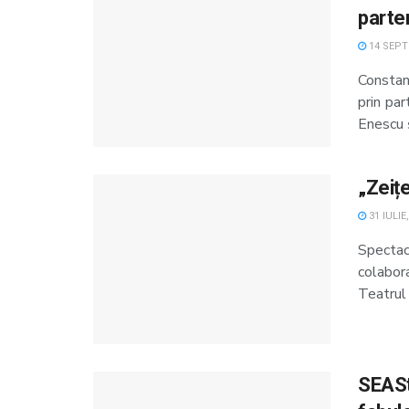
parte
14 SEPT
Constanț
prin par
Enescu ș
„Zeiț
31 IULIE
Spectaco
colabor
Teatrul 
SEASt