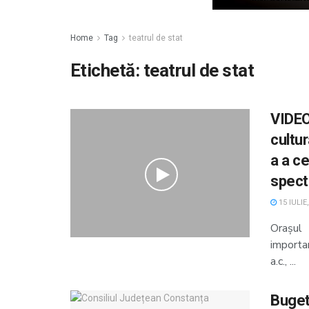
Home
Tag
teatrul de stat
Etichetă:
teatrul de stat
VIDEO
cultur
a a ce
specta
15 IULIE
Orașul
importa
a.c., ...
Buget