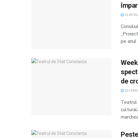
împart
16 APRIL
Consili
,,Proiec
pe anul 
Weeke
specta
de cro
23 FEBRU
Teatrul
cultura
marcheaz
Peste