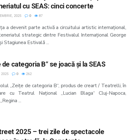
neriatul cu SEAS: cinci concerte
EMBRIE, 2025
0
87
a a devenit parte activă a circuitului artistic internațional,
teneriatul strategic dintre Festivalul Internațional George
i Stagiunea Estivală ...
e de categoria B“ se joacă și la SEAS
, 2025
0
262
lul „Zeițe de categoria B“, produs de creart / Teatrelli, în
are cu Teatrul Național „Lucian Blaga“ Cluj-Napoca,
„Regina ...
reet 2025 – trei zile de spectacole