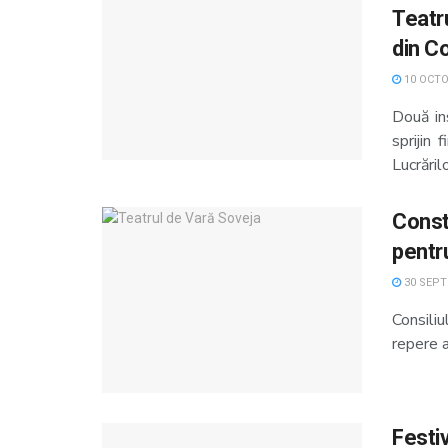
Teatru
din C
10 OCTO
Două ins
sprijin 
Lucrărilo
Const
pentr
30 SEPT
Consili
repere a
Festiv