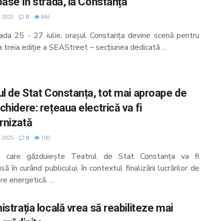
oase în stradă, la Constanța
, 2025
0
846
oada 25 - 27 iulie, orașul Constanța devine scenă pentru
 treia ediție a SEAStreet – secțiunea dedicată ...
ul de Stat Constanța, tot mai aproape de
hidere: rețeaua electrică va fi
nizată
, 2025
0
100
ea care găzduiește Teatrul de Stat Constanța va fi
să în curând publicului, în contextul finalizării lucrărilor de
re energetică. ...
strația locală vrea să reabiliteze mai