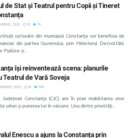
l de Stat și Teatrul pentru Copii și Tineret
onstanța
MBRIE, 2025
0
74
tituții culturale din municipiul Constanța vor beneficia de
financiar din partea Guvernului, prin Ministerul Dezvoltării,
r Publice și ...
anța își reinventează scena: planurile
u Teatrul de Vară Soveja
EMBRIE, 2025
0
903
ul Județean Constanța (CJC) are în plan reabilitarea unor
le urbei și punerea lor în valoare. Una dintre priorități ...
alul Enescu a ajuns la Constanța prin