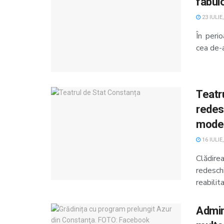
fabul
23 IULIE
În peri
cea de-a
Teatr
redesc
moder
16 IULIE
Clădir
redeschi
reabilita
Admini