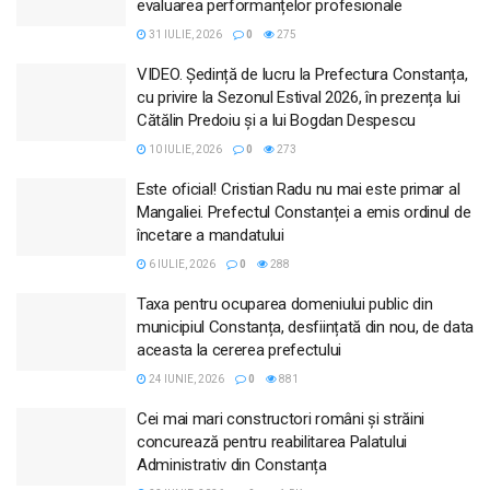
evaluarea performanțelor profesionale
31 IULIE, 2026
0
275
VIDEO. Ședință de lucru la Prefectura Constanța,
cu privire la Sezonul Estival 2026, în prezența lui
Cătălin Predoiu și a lui Bogdan Despescu
10 IULIE, 2026
0
273
Este oficial! Cristian Radu nu mai este primar al
Mangaliei. Prefectul Constanței a emis ordinul de
încetare a mandatului
6 IULIE, 2026
0
288
Taxa pentru ocuparea domeniului public din
municipiul Constanța, desființată din nou, de data
aceasta la cererea prefectului
24 IUNIE, 2026
0
881
Cei mai mari constructori români și străini
concurează pentru reabilitarea Palatului
Administrativ din Constanța