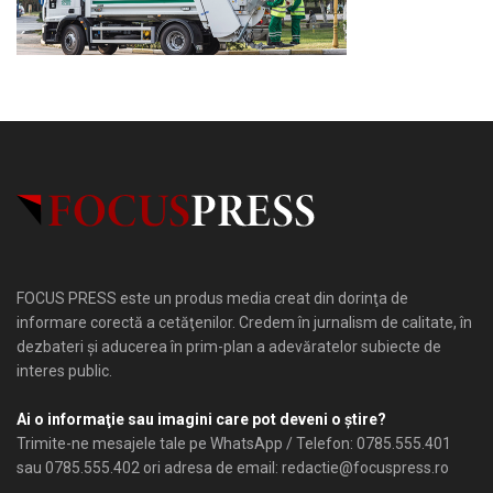
FOCUS PRESS este un produs media creat din dorinţa de
informare corectă a cetăţenilor. Credem în jurnalism de calitate, în
dezbateri şi aducerea în prim-plan a adevăratelor subiecte de
interes public.
Ai o informaţie sau imagini care pot deveni o ştire?
Trimite-ne mesajele tale pe WhatsApp / Telefon: 0785.555.401
sau 0785.555.402 ori adresa de email: redactie@focuspress.ro