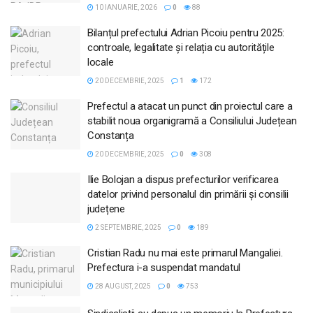
10 IANUARIE, 2026
0
88
Bilanțul prefectului Adrian Picoiu pentru 2025:
controale, legalitate și relația cu autoritățile
locale
20 DECEMBRIE, 2025
1
172
Prefectul a atacat un punct din proiectul care a
stabilit noua organigramă a Consiliului Județean
Constanța
20 DECEMBRIE, 2025
0
308
Ilie Bolojan a dispus prefecturilor verificarea
datelor privind personalul din primării și consilii
județene
2 SEPTEMBRIE, 2025
0
189
Cristian Radu nu mai este primarul Mangaliei.
Prefectura i-a suspendat mandatul
28 AUGUST, 2025
0
753