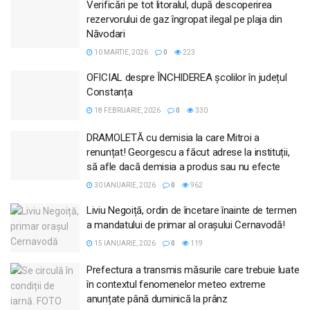
Verificări pe tot litoralul, după descoperirea
rezervorului de gaz îngropat ilegal pe plaja din
Năvodari
10 MARTIE, 2026
0
223
OFICIAL despre ÎNCHIDEREA școlilor în județul
Constanța
18 FEBRUARIE, 2026
0
330
DRAMOLETĂ cu demisia la care Mitroi a
renunțat! Georgescu a făcut adrese la instituții,
să afle dacă demisia a produs sau nu efecte
30 IANUARIE, 2026
0
962
Liviu Negoiță, ordin de încetare înainte de termen
a mandatului de primar al orașului Cernavodă!
15 IANUARIE, 2026
0
119
Prefectura a transmis măsurile care trebuie luate
în contextul fenomenelor meteo extreme
anunțate până duminică la prânz