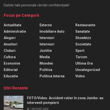
Datele tale personale rămân confidenţiale!
Focus pe Categorii
Actualitate
Externe
Restaurante
Administratie
Imobiliare Auto
Sanatate
Alegeri
Interviuri
Showbizz
Anunturi
Interviuri
Societate
Cluburi
Justitie
Sport
Cultura
Media
Turism
Economie
Monden
Ultima Ora
Editorial
Politica
Uncategorized
Educatie
Politica Interna
Video
Ştiri Recente
FOTO/Video. Accident rutier în zona Jumbo: au
intervenit pompierii
7 AUGUST, 2026