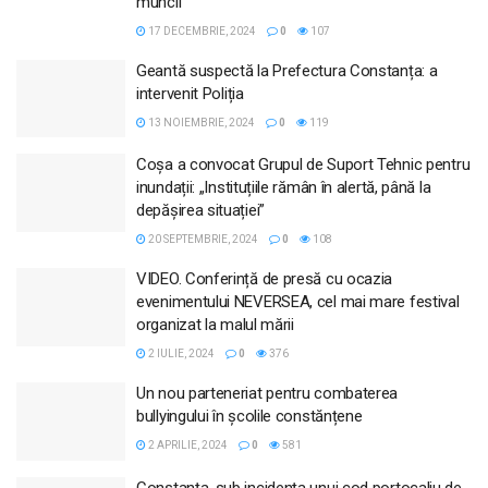
muncii
17 DECEMBRIE, 2024
0
107
Geantă suspectă la Prefectura Constanța: a
intervenit Poliția
13 NOIEMBRIE, 2024
0
119
Coșa a convocat Grupul de Suport Tehnic pentru
inundații: „Instituțiile rămân în alertă, până la
depășirea situației”
20 SEPTEMBRIE, 2024
0
108
VIDEO. Conferință de presă cu ocazia
evenimentului NEVERSEA, cel mai mare festival
organizat la malul mării
2 IULIE, 2024
0
376
Un nou parteneriat pentru combaterea
bullyingului în școlile constănțene
2 APRILIE, 2024
0
581
Constanța, sub incidența unui cod portocaliu de