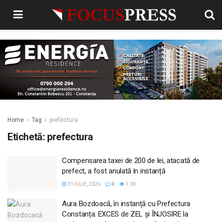
Home
Tag
prefectura
Etichetă:
prefectura
Compensarea taxei de 200 de lei, atacată de
prefect, a fost anulată în instanță
31 IULIE, 2026
0
1.3K
Aura Bozdoacă, în instanță cu Prefectura
Constanța: EXCES de ZEL și ÎNJOSIRE la