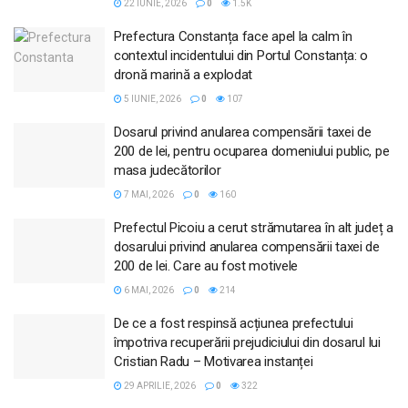
22 IUNIE, 2026
0
1.5K
Prefectura Constanța face apel la calm în
contextul incidentului din Portul Constanța: o
dronă marină a explodat
5 IUNIE, 2026
0
107
Dosarul privind anularea compensării taxei de
200 de lei, pentru ocuparea domeniului public, pe
masa judecătorilor
7 MAI, 2026
0
160
Prefectul Picoiu a cerut strămutarea în alt județ a
dosarului privind anularea compensării taxei de
200 de lei. Care au fost motivele
6 MAI, 2026
0
214
De ce a fost respinsă acțiunea prefectului
împotriva recuperării prejudiciului din dosarul lui
Cristian Radu – Motivarea instanței
29 APRILIE, 2026
0
322