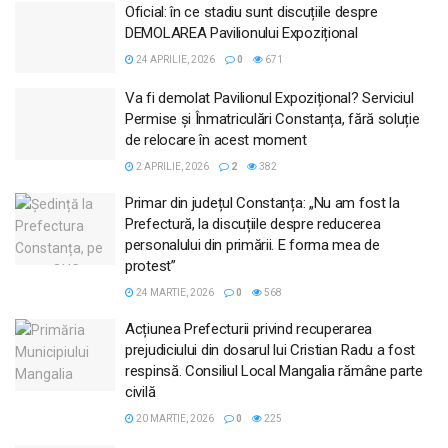
Oficial: în ce stadiu sunt discuțiile despre
DEMOLAREA Pavilionului Expozițional
24 APRILIE, 2026
0
671
Va fi demolat Pavilionul Expozițional? Serviciul
Permise și Înmatriculări Constanța, fără soluție
de relocare în acest moment
2 APRILIE, 2026
2
382
Primar din județul Constanța: „Nu am fost la
Prefectură, la discuțiile despre reducerea
personalului din primării. E forma mea de
protest”
24 MARTIE, 2026
0
568
Acțiunea Prefecturii privind recuperarea
prejudiciului din dosarul lui Cristian Radu a fost
respinsă. Consiliul Local Mangalia rămâne parte
civilă
20 MARTIE, 2026
0
225