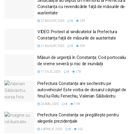
Sindicaliștii au depus un memoriu la Prefectura
Constanța cu revendicările față de măsurile de
austeritate
27 AUGUST, 2025
0
139
VIDEO. Protest al sindicatelor la Prefectura
Constanța față de măsurile de austeritate
27 AUGUST, 2025
0
339
Măsuri de urgență în Constanța: Cod portocaliu
de vreme severă și risc de inundații
17 IULIE, 2025
0
778
Prefectura Constanța are sechestru pe
autovehicule! Este vorba de dosarul câștigat de
finul lui Relu Fenechiu, Valerian Sălăvăstru
26 MAI, 2025
0
1.9K
Prefectura Constanța se pregătește pentru
alegerile prezidențiale
5 APRILIE, 2025
0
162