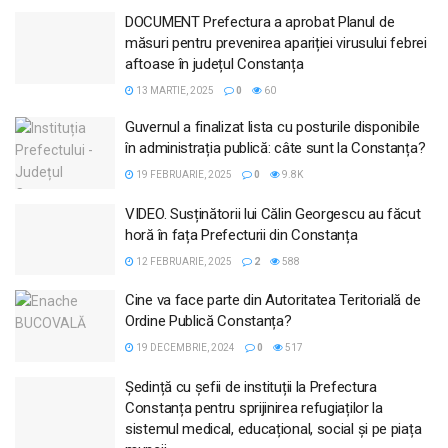
DOCUMENT Prefectura a aprobat Planul de
măsuri pentru prevenirea apariției virusului febrei
aftoase în județul Constanța
13 MARTIE, 2025
0
60
Guvernul a finalizat lista cu posturile disponibile
în administrația publică: câte sunt la Constanța?
19 FEBRUARIE, 2025
0
9.8K
VIDEO. Susținătorii lui Călin Georgescu au făcut
horă în fața Prefecturii din Constanța
12 FEBRUARIE, 2025
2
588
Cine va face parte din Autoritatea Teritorială de
Ordine Publică Constanța?
19 DECEMBRIE, 2024
0
517
Ședință cu șefii de instituții la Prefectura
Constanța pentru sprijinirea refugiaților la
sistemul medical, educațional, social și pe piața