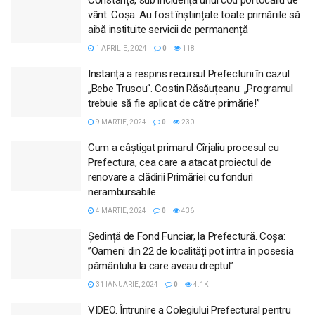
vânt. Coșa: Au fost înștiințate toate primăriile să
aibă instituite servicii de permanență
1 APRILIE, 2024
0
118
Instanța a respins recursul Prefecturii în cazul
„Bebe Trusou“. Costin Răsăuțeanu: „Programul
trebuie să fie aplicat de către primărie!”
9 MARTIE, 2024
0
230
Cum a câștigat primarul Cîrjaliu procesul cu
Prefectura, cea care a atacat proiectul de
renovare a clădirii Primăriei cu fonduri
nerambursabile
4 MARTIE, 2024
0
436
Ședință de Fond Funciar, la Prefectură. Coșa:
”Oameni din 22 de localități pot intra în posesia
pământului la care aveau dreptul”
31 IANUARIE, 2024
0
4.1K
VIDEO. Întrunire a Colegiului Prefectural pentru