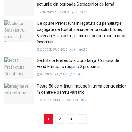
acțiunile din perioada Sărbătorilor de Iarnă
20 DECEMBRIE, 2023
0
42
Ce spune Prefectura în legătură cu penalitățile
câștigate de fostul manager al orașului Eforie,
Valerian Sălăvăstru, pentru necomunicarea unor
înscrisuri
2 DECEMBRIE, 2023
0
298
Ședință la Prefectura Constanța: Comisia de
Fond Funciar a respins 2 propuneri
9 NOIEMBRIE, 2023
0
25
Peste 50 de măsuri impuse în urma controalelor
în centrele pentru vârstnici
23 OCTOMBRIE, 2023
0
9
1
2
3