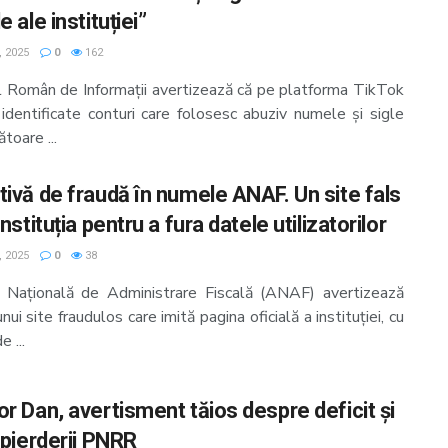
e ale instituției”
, 2025
0
162
ul Român de Informații avertizează că pe platforma TikTok
 identificate conturi care folosesc abuziv numele și sigle
toare ...
tivă de fraudă în numele ANAF. Un site fals
instituția pentru a fura datele utilizatorilor
, 2025
0
38
 Națională de Administrare Fiscală (ANAF) avertizează
nui site fraudulos care imită pagina oficială a instituției, cu
e ...
or Dan, avertisment tăios despre deficit și
 pierderii PNRR