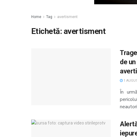
Home
Tag
avertisment
Etichetă:
avertisment
Traged
de un 
avert
1 AUGUS
În urm
pericolu
neautori
Alertă
iepur