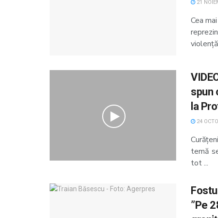
21 NOIE
Cea mai
reprezi
violență, 
VIDEO
spun 
la Pr
24 OCTO
Curățen
temă sen
tot ...
Fostu
”Pe 28