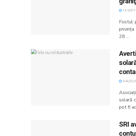
grani
14 SEPT
Fostul 
privinț
28 ...
Avert
solară
conta
4 AUGUS
Asociaț
solară 
pot fi ac
SRI av
contu