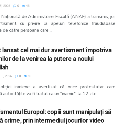
E, 2026
0
43
 Națională de Administrare Fiscală (ANAF) a transmis, joi,
tisment cu privire la apeluri telefonice frauduloase
e de către persoane care ...
t lansat cel mai dur avertisment împotriva
nilor de la venirea la putere a noului
llah
E, 2026
0
80
oliţiei iraniene a avertizat că orice protestatar care
 autorităţile va fi tratat ca un "inamic", la 12 zile ...
smentul Europol: copiii sunt manipulați să
 crime, prin intermediul jocurilor video