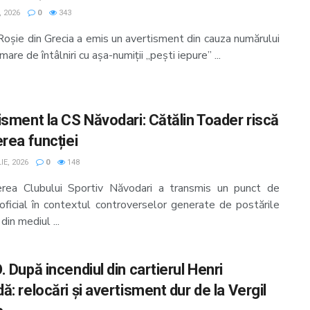
, 2026
0
343
Roșie din Grecia a emis un avertisment din cauza numărului
mare de întâlniri cu așa-numiții „pești iepure” ...
isment la CS Năvodari: Cătălin Toader riscă
erea funcției
IE, 2026
0
148
rea Clubului Sportiv Năvodari a transmis un punct de
oficial în contextul controverselor generate de postările
din mediul ...
 După incendiul din cartierul Henri
: relocări și avertisment dur de la Vergil