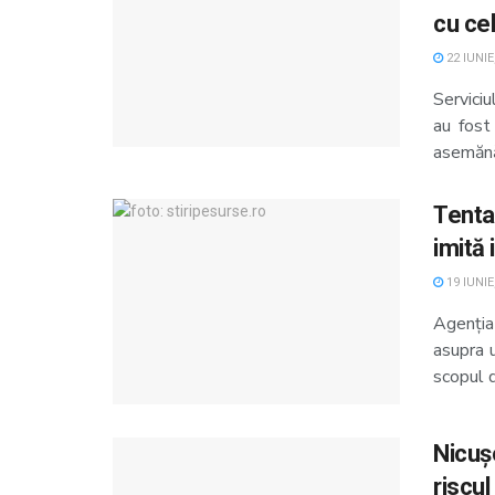
cu cel
22 IUNIE
Servici
au fost
asemănă
Tenta
imită 
19 IUNIE
Agenția
asupra u
scopul d
Nicuș
riscul