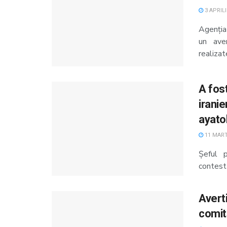
3 APRILI
Agenția
un aver
realizat
A fos
iranie
ayato
11 MARTI
Şeful p
contestă
Averti
comită