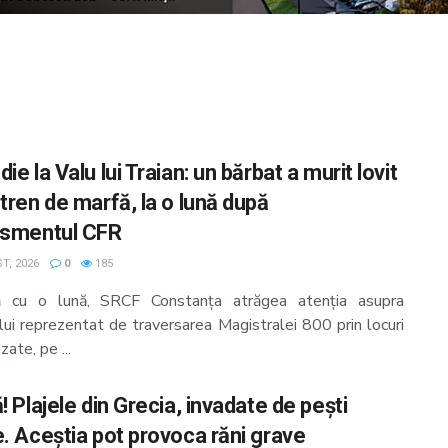
ie la Valu lui Traian: un bărbat a murit lovit
tren de marfă, la o lună după
ismentul CFR
T, 2026
0
185
ă cu o lună, SRCF Constanța atrăgea atenția asupra
lui reprezentat de traversarea Magistralei 800 prin locuri
zate, pe ...
! Plajele din Grecia, invadate de pești
e. Aceștia pot provoca răni grave