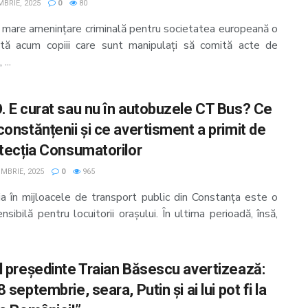
MBRIE, 2025
0
80
 mare amenințare criminală pentru societatea europeană o
ntă acum copiii care sunt manipulați să comită acte de
...
. E curat sau nu în autobuzele CT Bus? Ce
constănțenii și ce avertisment a primit de
otecția Consumatorilor
MBRIE, 2025
0
965
ia în mijloacele de transport public din Constanța este o
sibilă pentru locuitorii orașului. În ultima perioadă, însă,
l președinte Traian Băsescu avertizează:
 septembrie, seara, Putin şi ai lui pot fi la