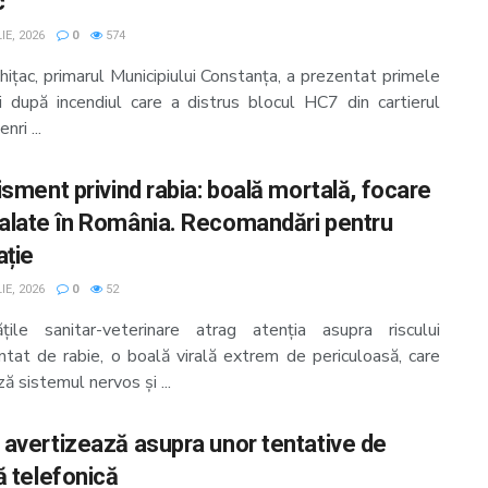
c
IE, 2026
0
574
hițac, primarul Municipiului Constanța, a prezentat primele
ii după incendiul care a distrus blocul HC7 din cartierul
nri ...
isment privind rabia: boală mortală, focare
late în România. Recomandări pentru
ație
IE, 2026
0
52
ățile sanitar-veterinare atrag atenția asupra riscului
ntat de rabie, o boală virală extrem de periculoasă, care
ă sistemul nervos și ...
avertizează asupra unor tentative de
ă telefonică