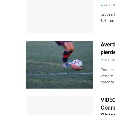
22 IUNIE
Crucea 
tot mai 
Avert
pierd
20 APRIL
Conduce
vedere 
recente 
VIDEO.
Coandă