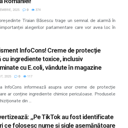
ţa României!”
EMBRIE, 2025
0
374
preşedinte Traian Băsescu trage un semnal de alarmă în
a importanței alegerilor parlamentare care vor avea loc în
isment InfoCons! Creme de protecție
 cu ingrediente toxice, inclusiv
minate cu E.coli, vândute în magazine
T, 2025
0
117
ia InfoCons informează asupra unor creme de protecție
care ar conține ingrediente chimice periculoase. Produsele
hiziționate din ...
ertizează: ,,Pe TikTok au fost identificate
ri ce folosesc nume și sigle asemănătoare