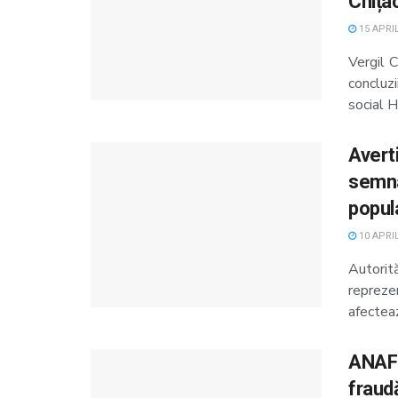
Chița
15 APRIL
Vergil C
concluz
social He
Avert
semna
popul
10 APRIL
Autorit
repreze
afecteaz
ANAF 
fraud