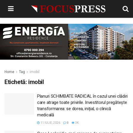
Home
Tag
imobil
Etichetă:
imobil
Planuri SCHIMBATE RADICAL în cazul unei clădiri
care atrage toate privirile. Investitorul pregătește
transformarea: se dorea, inițial, o clinică
medicală
11 IULIE, 2026
0
3K