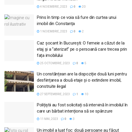
4 NOIEMBRIE, 2023
0
20
Prins în timp ce voia să fure din curtea unui
imobil din Constanța
1 NOIEMBRIE, 2023
0
2
Caz șocant în București: O femeie a căzut de la
etaj și a ”aterizat” pe o persoană care trecea prin
fața imobilului
25 OCTOMBRIE, 2023
0
5
Un constănțean are la dispoziție două luni pentru
desființarea a două etaje și o extindere imobil,
construite ilegal
27 SEPTEMBRIE, 2023
1
10
Polițiștii au fost solicitați să intervină în imobilul în
care un bărbat intenționa să se spânzure
11 MAI, 2023
0
3
Un imobil a luat foc: două persoane au făcut