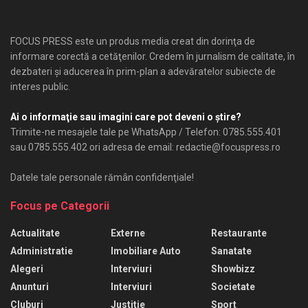
FOCUS PRESS este un produs media creat din dorinţa de
informare corectă a cetăţenilor. Credem în jurnalism de calitate, în
dezbateri şi aducerea în prim-plan a adevăratelor subiecte de
interes public.
Ai o informaţie sau imagini care pot deveni o ştire?
Trimite-ne mesajele tale pe WhatsApp / Telefon: 0785.555.401
sau 0785.555.402 ori adresa de email: redactie@focuspress.ro
Datele tale personale rămân confidenţiale!
Focus pe Categorii
Actualitate
Externe
Restaurante
Administratie
Imobiliare Auto
Sanatate
Alegeri
Interviuri
Showbizz
Anunturi
Interviuri
Societate
Cluburi
Justitie
Sport