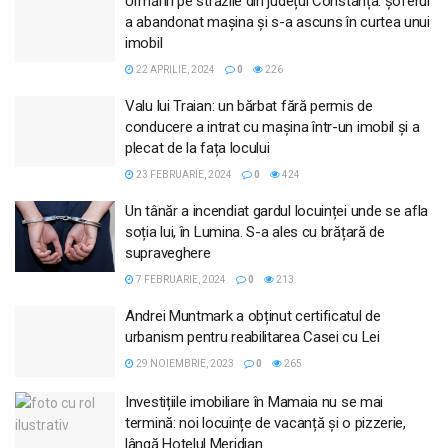
Urmăriri pe străzile din județul Constanța: șoferul
a abandonat mașina și s-a ascuns în curtea unui
imobil
22 APRILIE, 2024
0
226
Valu lui Traian: un bărbat fără permis de
conducere a intrat cu mașina într-un imobil și a
plecat de la fața locului
23 FEBRUARIE, 2024
0
424
Un tânăr a incendiat gardul locuinței unde se afla
soția lui, în Lumina. S-a ales cu brățară de
supraveghere
7 FEBRUARIE, 2024
0
213
Andrei Muntmark a obținut certificatul de
urbanism pentru reabilitarea Casei cu Lei
29 NOIEMBRIE, 2023
0
265
Investițiile imobiliare în Mamaia nu se mai
termină: noi locuințe de vacanță și o pizzerie,
lângă Hotelul Meridian