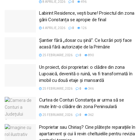
8 APRILIE, 2026
0
496
Labirint Residence, vești bune! Proiectul din zona
gării Constanța se apropie de final
4 APRILIE, 2026
0
126
Șantier fără „dosar cu șină”. Ce lucrări poți face
acasă fără autorizație de la Primărie
25 FEBRUARIE, 2026
0
890
Un proiect, doi proprietari: o clădire din zona
Lupoaică, devenită o ruină, va fi transformată în
imobil cu două etaje și mansardă
25 FEBRUARIE, 2026
0
346
Curtea de Conturi Constanța ar urma să se
mute într-o clădire din zona Peninsulară
25 FEBRUARIE, 2026
0
362
Proprietar sau Chiriaș? Cine plătește reparațiile în
apartament și cui îi revin cheltuielile pentru revizia