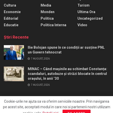
Cultura
Media
Turism
Economie
Monden
Ultima Ora
Editorial
Politica
Uncategorized
Educatie
Politica Interna
Video
Ştiri Recente
Ilie Bolojan spune în ce condiții ar susține PNL
un Guvern tehnocrat
7 AUGUST, 2026
MINAC – Când mașinile au schimbat Constanța:
scandaluri, autobuze și străzi blocate în centrul
orașului, în anii ’30
7 AUGUST, 2026
Cookie-urile ne ajuta sa va oferim serviciile noastre. Prin navigarea
pe acest site, acceptati modul in care noi si partenerii nostri utilizam
Ai un pont?
Redactie
Editia print
FocusAds