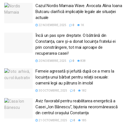
Cazul Nordis Mamaia Wave. Avocata Alina Ioana
Butcaru clarifică implicațiile legale ale situației
actuale
22 NOIEMBRIE, 2025
0
1K
Încă un pas spre dreptate. O bătrână din
Constanța, care și-a donat locuința fratelui ei
prin constrângere, tot mai aproape de
recuperarea casei!
20 NOIEMBRIE, 2025
0
838
Femeie agresată și jefuită după ce a mers la
locuința unui bărbat pentru relații sexuale:
oamenii legii au pătruns în imobil
30 OCTOMBRIE, 2025
0
182
Aviz favorabil pentru reabilitarea energetică a
Casei „Ion Bănescu”, bijuteria neoromânească
din centrul orașului Constanța
21 OCTOMBRIE, 2025
0
185