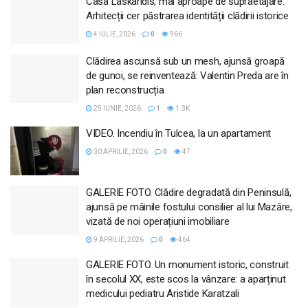
Casa Laskaridis, mai aproape de supraetajare.
Arhitecții cer păstrarea identității clădirii istorice
4 IULIE, 2026
0
966
Clădirea ascunsă sub un mesh, ajunsă groapă
de gunoi, se reinventează: Valentin Preda are în
plan reconstrucția
25 IUNIE, 2026
1
1.3K
VIDEO. Incendiu în Tulcea, la un apartament
30 APRILIE, 2026
0
47
GALERIE FOTO. Clădire degradată din Peninsulă,
ajunsă pe mâinile fostului consilier al lui Mazăre,
vizată de noi operațiuni imobiliare
9 APRILIE, 2026
0
464
GALERIE FOTO. Un monument istoric, construit
în secolul XX, este scos la vânzare: a aparținut
medicului pediatru Aristide Karatzali