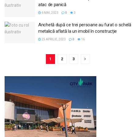
atac de panică
6 MAI, 2023
0
3
Anchetă după ce trei persoane au furat o schelă
metalică aflată la un imobil în construcție
25 APRILIE, 2023
0
16
1
2
3