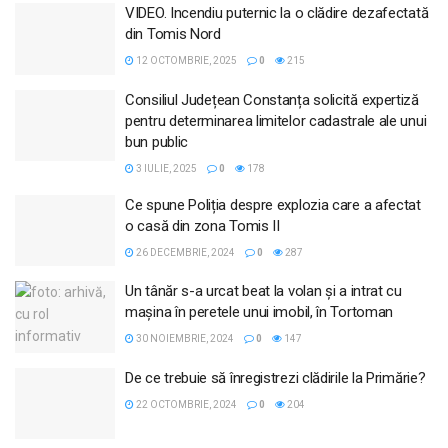
VIDEO. Incendiu puternic la o clădire dezafectată
din Tomis Nord
12 OCTOMBRIE, 2025
0
215
Consiliul Județean Constanța solicită expertiză
pentru determinarea limitelor cadastrale ale unui
bun public
3 IULIE, 2025
0
178
Ce spune Poliția despre explozia care a afectat
o casă din zona Tomis II
26 DECEMBRIE, 2024
0
287
Un tânăr s-a urcat beat la volan și a intrat cu
mașina în peretele unui imobil, în Tortoman
30 NOIEMBRIE, 2024
0
147
De ce trebuie să înregistrezi clădirile la Primărie?
22 OCTOMBRIE, 2024
0
204