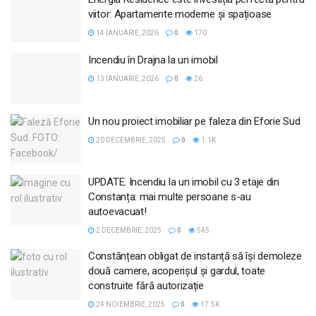
viitor: Apartamente moderne și spațioase
14 IANUARIE, 2026
0
170
Incendiu în Drajna la un imobil
13 IANUARIE, 2026
0
26
Un nou proiect imobiliar pe faleza din Eforie Sud
20 DECEMBRIE, 2025
0
1.1K
UPDATE. Incendiu la un imobil cu 3 etaje din
Constanța: mai multe persoane s-au
autoevacuat!
2 DECEMBRIE, 2025
0
545
Constănțean obligat de instanță să își demoleze
două camere, acoperișul și gardul, toate
construite fără autorizație
24 NOIEMBRIE, 2025
0
17.5K