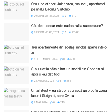
Omul de afaceri Jalbă vrea, mai nou, aparthotel
pe malul Lacului Siutghiol
29 SEPTEMBRIE, 2024
0
619
Cât de necesar este cadastrul la succesiune?
23 SEPTEMBRIE, 2024
0
27.4K
Trei apartamente din același imobil, sparte într-o
zi
5 SEPTEMBRIE, 2024
0
638
S-au luat la bătaie într-un imobil din Cobadin și
apoi și-au dat foc!
22 AUGUST, 2024
0
281
Un arhitect vrea să construiască un bloc în zona
lacului Siutghiol, spre Ovidiu
9 MAI, 2024
0
249