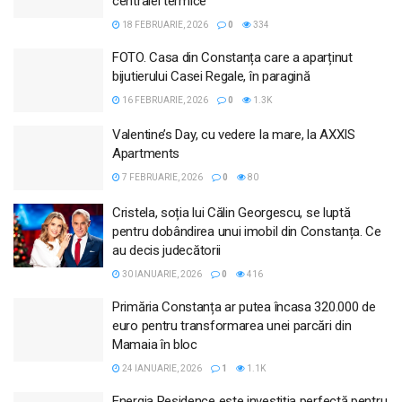
centralei termice
18 FEBRUARIE, 2026
0
334
FOTO. Casa din Constanța care a aparținut
bijutierului Casei Regale, în paragină
16 FEBRUARIE, 2026
0
1.3K
Valentine’s Day, cu vedere la mare, la AXXIS
Apartments
7 FEBRUARIE, 2026
0
80
Cristela, soția lui Călin Georgescu, se luptă
pentru dobândirea unui imobil din Constanța. Ce
au decis judecătorii
30 IANUARIE, 2026
0
416
Primăria Constanța ar putea încasa 320.000 de
euro pentru transformarea unei parcări din
Mamaia în bloc
24 IANUARIE, 2026
1
1.1K
Energia Residence este investiția perfectă pentru