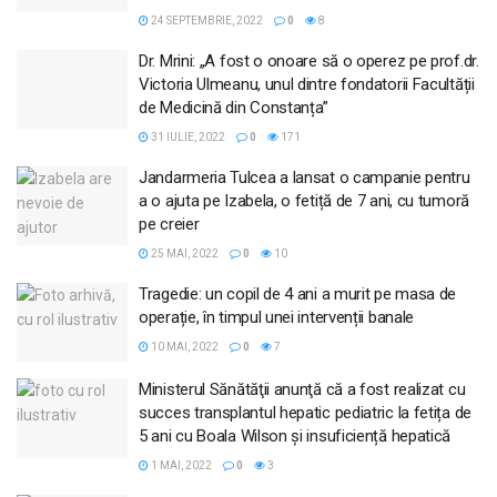
24 SEPTEMBRIE, 2022
0
8
Dr. Mrini: „A fost o onoare să o operez pe prof.dr.
Victoria Ulmeanu, unul dintre fondatorii Facultății
de Medicină din Constanța”
31 IULIE, 2022
0
171
Jandarmeria Tulcea a lansat o campanie pentru
a o ajuta pe Izabela, o fetiță de 7 ani, cu tumoră
pe creier
25 MAI, 2022
0
10
Tragedie: un copil de 4 ani a murit pe masa de
operație, în timpul unei intervenții banale
10 MAI, 2022
0
7
Ministerul Sănătăţii anunţă că a fost realizat cu
succes transplantul hepatic pediatric la fetița de
5 ani cu Boala Wilson și insuficiență hepatică
1 MAI, 2022
0
3