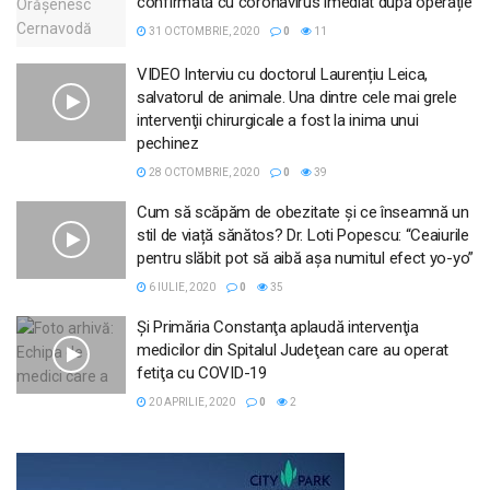
confirmată cu coronavirus imediat după operație
31 OCTOMBRIE, 2020
0
11
VIDEO Interviu cu doctorul Laurențiu Leica,
salvatorul de animale. Una dintre cele mai grele
intervenţii chirurgicale a fost la inima unui
pechinez
28 OCTOMBRIE, 2020
0
39
Cum să scăpăm de obezitate și ce înseamnă un
stil de viață sănătos? Dr. Loti Popescu: “Ceaiurile
pentru slăbit pot să aibă așa numitul efect yo-yo”
6 IULIE, 2020
0
35
Şi Primăria Constanţa aplaudă intervenţia
medicilor din Spitalul Judeţean care au operat
fetiţa cu COVID-19
20 APRILIE, 2020
0
2