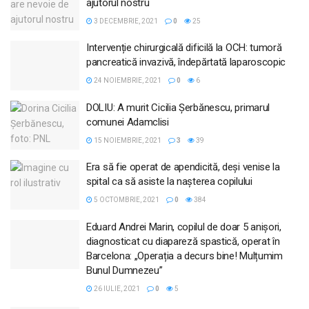
ajutorul nostru
3 DECEMBRIE, 2021
0
25
Intervenție chirurgicală dificilă la OCH: tumoră
pancreatică invazivă, îndepărtată laparoscopic
24 NOIEMBRIE, 2021
0
6
DOLIU: A murit Cicilia Şerbănescu, primarul
comunei Adamclisi
15 NOIEMBRIE, 2021
3
39
Era să fie operat de apendicită, deși venise la
spital ca să asiste la nașterea copilului
5 OCTOMBRIE, 2021
0
384
Eduard Andrei Marin, copilul de doar 5 anişori,
diagnosticat cu diapareză spastică, operat în
Barcelona: „Operația a decurs bine! Mulțumim
Bunul Dumnezeu”
26 IULIE, 2021
0
5