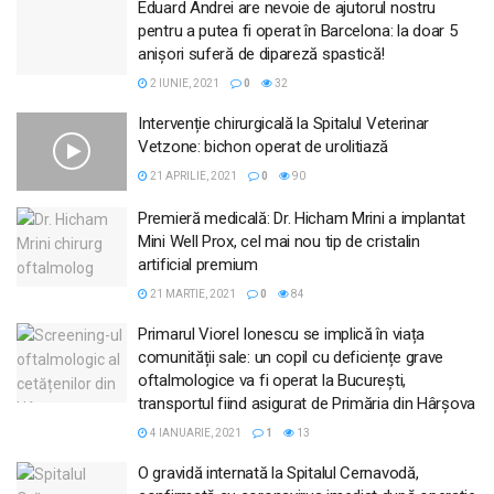
Eduard Andrei are nevoie de ajutorul nostru
pentru a putea fi operat în Barcelona: la doar 5
anişori suferă de dipareză spastică!
2 IUNIE, 2021
0
32
Intervenție chirurgicală la Spitalul Veterinar
Vetzone: bichon operat de urolitiază
21 APRILIE, 2021
0
90
Premieră medicală: Dr. Hicham Mrini a implantat
Mini Well Prox, cel mai nou tip de cristalin
artificial premium
21 MARTIE, 2021
0
84
Primarul Viorel Ionescu se implică în viața
comunității sale: un copil cu deficiențe grave
oftalmologice va fi operat la București,
transportul fiind asigurat de Primăria din Hârșova
4 IANUARIE, 2021
1
13
O gravidă internată la Spitalul Cernavodă,