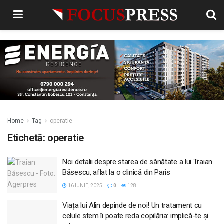
Home
Tag
operatie
Etichetă:
operatie
Noi detalii despre starea de sănătate a lui Traian
Băsescu, aflat la o clinică din Paris
16 IUNIE, 2025
0
128
Viața lui Alin depinde de noi! Un tratament cu
celule stem îi poate reda copilăria: implică-te și