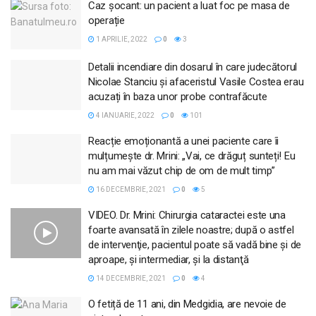
Caz șocant: un pacient a luat foc pe masa de
operație
1 APRILIE, 2022
0
3
Detalii incendiare din dosarul în care judecătorul
Nicolae Stanciu și afaceristul Vasile Costea erau
acuzați în baza unor probe contrafăcute
4 IANUARIE, 2022
0
101
Reacție emoționantă a unei paciente care îi
mulțumește dr. Mrini: „Vai, ce drăguț sunteți! Eu
nu am mai văzut chip de om de mult timp”
16 DECEMBRIE, 2021
0
5
VIDEO. Dr. Mrini: Chirurgia cataractei este una
foarte avansată în zilele noastre; după o astfel
de intervenţie, pacientul poate să vadă bine şi de
aproape, şi intermediar, şi la distanţă
14 DECEMBRIE, 2021
0
4
O fetiță de 11 ani, din Medgidia, are nevoie de