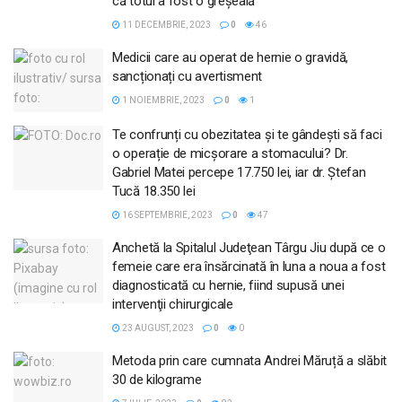
că totul a fost o greșeală
11 DECEMBRIE, 2023
0
46
Medicii care au operat de hernie o gravidă,
sancționați cu avertisment
1 NOIEMBRIE, 2023
0
1
Te confrunți cu obezitatea și te gândești să faci
o operație de micșorare a stomacului? Dr.
Gabriel Matei percepe 17.750 lei, iar dr. Ștefan
Tucă 18.350 lei
16 SEPTEMBRIE, 2023
0
47
Anchetă la Spitalul Judeţean Târgu Jiu după ce o
femeie care era însărcinată în luna a noua a fost
diagnosticată cu hernie, fiind supusă unei
intervenţii chirurgicale
23 AUGUST, 2023
0
0
Metoda prin care cumnata Andrei Măruță a slăbit
30 de kilograme