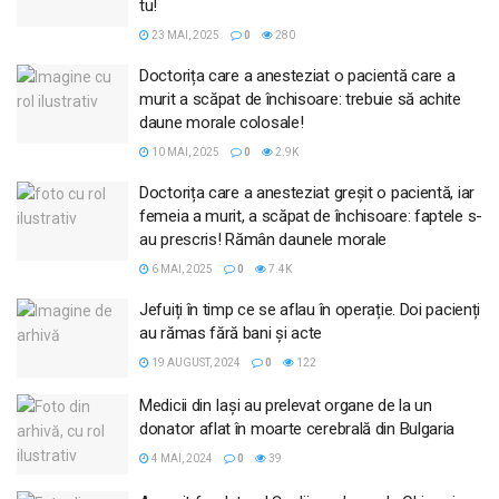
tu!
23 MAI, 2025
0
280
Doctorița care a anesteziat o pacientă care a
murit a scăpat de închisoare: trebuie să achite
daune morale colosale!
10 MAI, 2025
0
2.9K
Doctorița care a anesteziat greșit o pacientă, iar
femeia a murit, a scăpat de închisoare: faptele s-
au prescris! Rămân daunele morale
6 MAI, 2025
0
7.4K
Jefuiți în timp ce se aflau în operație. Doi pacienți
au rămas fără bani și acte
19 AUGUST, 2024
0
122
Medicii din Iaşi au prelevat organe de la un
donator aflat în moarte cerebrală din Bulgaria
4 MAI, 2024
0
39