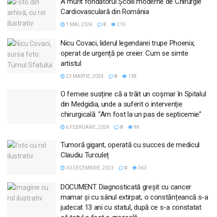
A murit fondatorul Școlii moderne de Chirurgie
Cardiovasculară din România
1 MAI, 2024
0
219
Nicu Covaci, liderul legendarei trupe Phoenix,
operat de urgență pe creier. Cum se simte
artistul
23 MARTIE, 2024
0
138
O femeie susține că a trăit un coșmar în Spitalul
din Medgidia, unde a suferit o intervenție
chirurgicală: ”Am fost la un pas de septicemie”
6 FEBRUARIE, 2024
0
9K
Tumoră gigant, operată cu succes de medicul
Claudiu Turculeț
30 DECEMBRIE, 2023
0
363
DOCUMENT. Diagnosticată greșit cu cancer
mamar și cu sânul extirpat, o constănțeancă s-a
judecat 13 ani cu statul, după ce s-a constatat