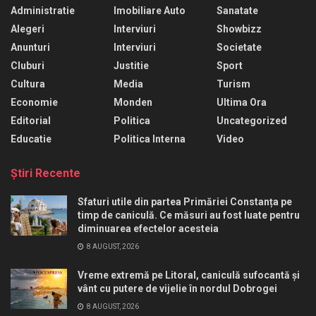
Administratie
Imobiliare Auto
Sanatate
Alegeri
Interviuri
Showbizz
Anunturi
Interviuri
Societate
Cluburi
Justitie
Sport
Cultura
Media
Turism
Economie
Monden
Ultima Ora
Editorial
Politica
Uncategorized
Educatie
Politica Interna
Video
Ştiri Recente
Sfaturi utile din partea Primăriei Constanța pe
timp de caniculă. Ce măsuri au fost luate pentru
diminuarea efectelor acesteia
8 AUGUST, 2026
Vreme extremă pe Litoral, caniculă sufocantă și
vânt cu putere de vijelie în nordul Dobrogei
8 AUGUST, 2026