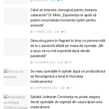
7 IULIE, 2023
0
82
Când se intervine chirurgical pentru tratarea
cataractei? Dr. Mrini: „Experiența ne ajută să
putem recomanda momentul optim pentru
aceasta”
17 MARTIE, 2023
0
3
Ginecolog prins în flagrant în timp ce primea mită
de la o pacientă aflată pe masa de operație. „Mi-
a spus să nu mă surprindă dacă rămân
paralizată”
1 DECEMBRIE, 2022
0
137
Se reiau operațiile în spitale după ce producătorul
de Neostigmină a livrat în România
medicamentul
25 SEPTEMBRIE, 2022
0
12
Spitalul Județean Constanța nu poate asigura
decât operațiile de urgență din cauza lipsei unui
medicament